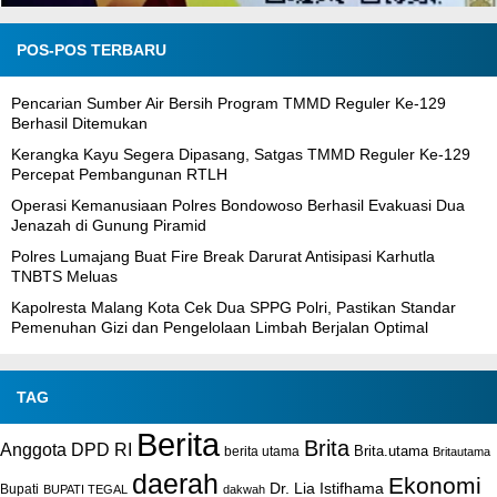
POS-POS TERBARU
Pencarian Sumber Air Bersih Program TMMD Reguler Ke-129
Berhasil Ditemukan
Kerangka Kayu Segera Dipasang, Satgas TMMD Reguler Ke-129
Percepat Pembangunan RTLH
Operasi Kemanusiaan Polres Bondowoso Berhasil Evakuasi Dua
Jenazah di Gunung Piramid
Polres Lumajang Buat Fire Break Darurat Antisipasi Karhutla
TNBTS Meluas
Kapolresta Malang Kota Cek Dua SPPG Polri, Pastikan Standar
Pemenuhan Gizi dan Pengelolaan Limbah Berjalan Optimal
TAG
Berita
Brita
Anggota DPD RI
Brita.utama
berita utama
Britautama
daerah
Ekonomi
Dr. Lia Istifhama
Bupati
BUPATI TEGAL
dakwah