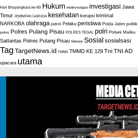
Hukum
investigasi
Jawa
Hari Bhayangkara ke-80
intelinvestigasi
kesehatan
Timur
kriminal
korupsi
JEMBATAN GARUDA
olahraga
peristiwa
NARKOBA
Pelaku
Polda Jatim
politik
patroli
polri
Polres Pulang Pisau
Polsek Maliku
POLRES TEGAL
polres
Sosial
sosialsasi
Satlantas Polres Pulang Pisau
Sidoarjo
Tag
TargetNews.id
Tni
TNI AD
TMMD KE 129
TMMD
utama
upacara