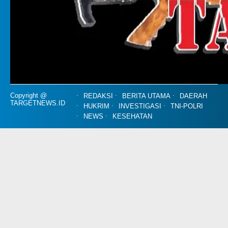
Copyright @
REDAKSI
BERITA UTAMA
DAERAH
TARGETNEWS.ID
HUKRIM
INVESTIGASI
TNI-POLRI
NEWS
KESEHATAN