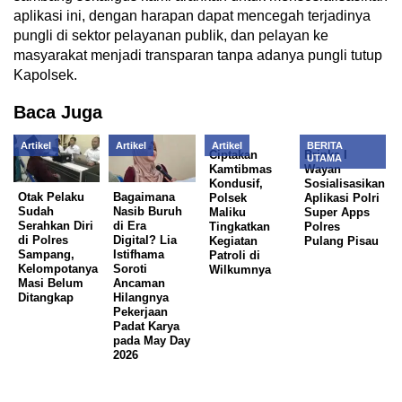
aplikasi ini, dengan harapan dapat mencegah terjadinya
pungli di sektor pelayanan publik, dan pelayan ke
masyarakat menjadi transparan tanpa adanya pungli tutup
Kapolsek.
Baca Juga
Artikel
Artikel
Artikel
BERITA
Ciptakan
Bripka I
UTAMA
Kamtibmas
Wayan
Kondusif,
Sosialisasikan
Otak Pelaku
Bagaimana
Polsek
Aplikasi Polri
Sudah
Nasib Buruh
Maliku
Super Apps
Serahkan Diri
di Era
Tingkatkan
Polres
di Polres
Digital? Lia
Kegiatan
Pulang Pisau
Sampang,
Istifhama
Patroli di
Kelompotanya
Soroti
Wilkumnya
Masi Belum
Ancaman
Ditangkap
Hilangnya
Pekerjaan
Padat Karya
pada May Day
2026