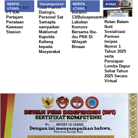
BERITA
Uncategorized
BERITA
Artikel
Pemkot dan
Saat Patroli
Babinsa
UTAMA
UTAMA
PT KAI
Dialogis,
Koramil
Pertajam
Personel Sat
13/Buluspesantren
Rutan Batam
Penataan
Samapta
Lakukan
Ikuti
Kawasan
sampaikan
Komsos
Sosialisasi
Stasiun
Maklumat
Bersama Ibu-
Permen
Kapolda
ibu PKK Di
Imipas
Kalteng
Wilayah
Nomor 1
kepada
Binaan
Tahun 2025
Masyarakat
serta
Persiapan
Lomba Dapur
Sehat Tahun
2025 Secara
Virtual