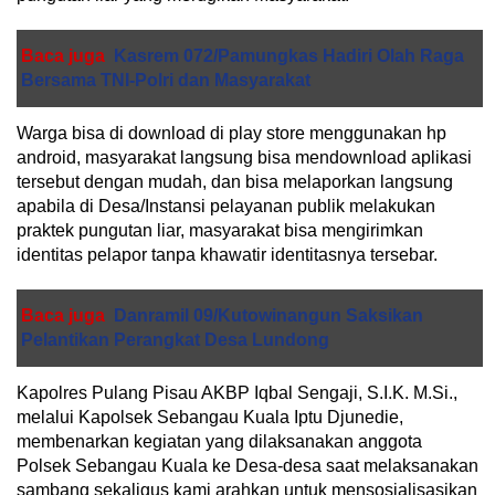
Baca juga
Kasrem 072/Pamungkas Hadiri Olah Raga
Bersama TNI-Polri dan Masyarakat
Warga bisa di download di play store menggunakan hp
android, masyarakat langsung bisa mendownload aplikasi
tersebut dengan mudah, dan bisa melaporkan langsung
apabila di Desa/Instansi pelayanan publik melakukan
praktek pungutan liar, masyarakat bisa mengirimkan
identitas pelapor tanpa khawatir identitasnya tersebar.
Baca juga
Danramil 09/Kutowinangun Saksikan
Pelantikan Perangkat Desa Lundong
Kapolres Pulang Pisau AKBP Iqbal Sengaji, S.I.K. M.Si.,
melalui Kapolsek Sebangau Kuala Iptu Djunedie,
membenarkan kegiatan yang dilaksanakan anggota
Polsek Sebangau Kuala ke Desa-desa saat melaksanakan
sambang sekaligus kami arahkan untuk mensosialisasikan