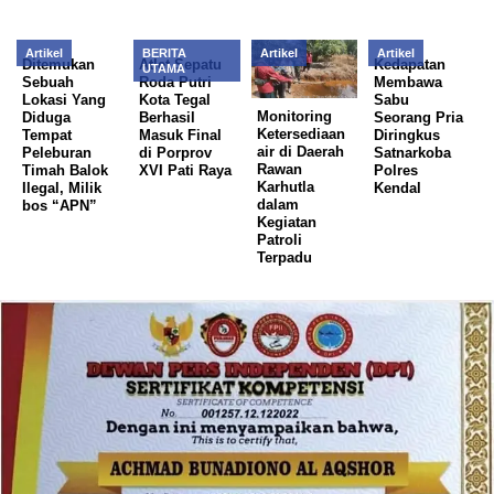
Artikel
BERITA
Artikel
Artikel
Ditemukan
Atlet Sepatu
Kedapatan
UTAMA
Sebuah
Roda Putri
Membawa
Lokasi Yang
Kota Tegal
Sabu
Monitoring
Diduga
Berhasil
Seorang Pria
Ketersediaan
Tempat
Masuk Final
Diringkus
air di Daerah
Peleburan
di Porprov
Satnarkoba
Rawan
Timah Balok
XVI Pati Raya
Polres
Karhutla
Ilegal, Milik
Kendal
dalam
bos “APN”
Kegiatan
Patroli
Terpadu