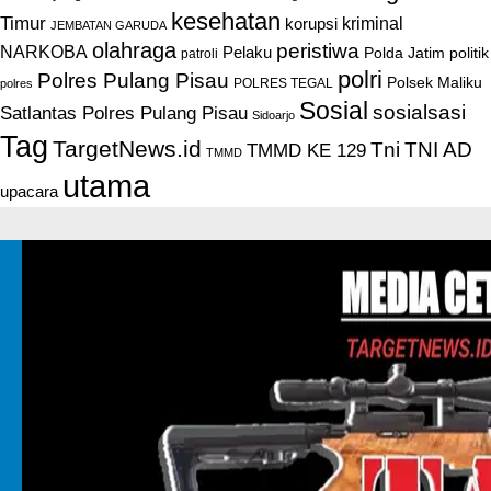
kesehatan
Timur
kriminal
korupsi
JEMBATAN GARUDA
olahraga
peristiwa
NARKOBA
Pelaku
Polda Jatim
politik
patroli
polri
Polres Pulang Pisau
Polsek Maliku
POLRES TEGAL
polres
Sosial
sosialsasi
Satlantas Polres Pulang Pisau
Sidoarjo
Tag
TargetNews.id
Tni
TNI AD
TMMD KE 129
TMMD
utama
upacara