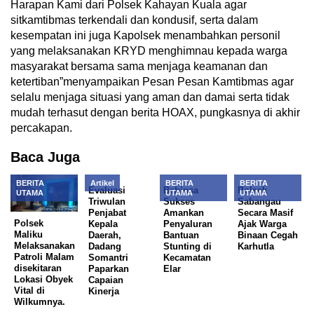
Harapan Kami dari Polsek Kahayan Kuala agar
sitkamtibmas terkendali dan kondusif, serta dalam
kesempatan ini juga Kapolsek menambahkan personil
yang melaksanakan KRYD menghimnau kepada warga
masyarakat bersama sama menjaga keamanan dan
ketertiban”menyampaikan Pesan Pesan Kamtibmas agar
selalu menjaga situasi yang aman dan damai serta tidak
mudah terhasut dengan berita HOAX, pungkasnya di akhir
percakapan.
Baca Juga
BERITA
Artikel
BERITA
BERITA
Evaluasi
Babinsa
Polsek
UTAMA
UTAMA
UTAMA
Triwulan
Sukses
Sabangau
Penjabat
Amankan
Secara Masif
Polsek
Kepala
Penyaluran
Ajak Warga
Maliku
Daerah,
Bantuan
Binaan Cegah
Melaksanakan
Dadang
Stunting di
Karhutla
Patroli Malam
Somantri
Kecamatan
disekitaran
Paparkan
Elar
Lokasi Obyek
Capaian
Vital di
Kinerja
Wilkumnya.