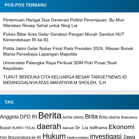
POS-POS TERBARU
Pertemuan Hangat Dua Generasi Politisi Perempuan, Bu Mun
Wariskan Resep Sehat untuk Ning Lia
Polres Blitar Kota Gelar Gerakan Pangan Murah Sambut HUT
Kemerdekaan RI ke-81
Polda Jatim Gelar Nobar Final Piala Presiden 2026, Ribuan Bonek
Mania Persebaya Lapangan Mapolda
Universitas Palangka Raya Perkuat SDM Polri Pusat Studi
Kepolisian
TURUT BERDUKA CITA KELUARGA BESAR TARGETNEWS.ID
MENINGGALNYA ATAS WAFATNYA M.SHOLEH, S,H
TAG
Berita
Brita
Anggota DPD RI
Brita.utama
berita utama
Britautama
daerah
Ekonomi
Dr. Lia Istifhama
Bupati
BUPATI TEGAL
dakwah
Hukum
investigasi
Jawa
Hari Bhayangkara ke-80
intelinvestigasi