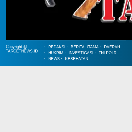
Copyright @
REDAKSI
BERITA UTAMA
DAERAH
TARGETNEWS.ID
HUKRIM
INVESTIGASI
TNI-POLRI
NEWS
KESEHATAN