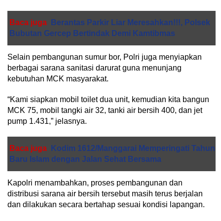
Baca juga
Berantas Parkir Liar Meresahkan!!!, Polsek
Bubutan Gercep Bertindak Demi Kamtibmas
Selain pembangunan sumur bor, Polri juga menyiapkan
berbagai sarana sanitasi darurat guna menunjang
kebutuhan MCK masyarakat.
“Kami siapkan mobil toilet dua unit, kemudian kita bangun
MCK 75, mobil tangki air 32, tanki air bersih 400, dan jet
pump 1.431,” jelasnya.
Baca juga
Kodim 1612/Manggarai Memperingati Tahun
Baru Islam dengan Jalan Sehat Bersama
Kapolri menambahkan, proses pembangunan dan
distribusi sarana air bersih tersebut masih terus berjalan
dan dilakukan secara bertahap sesuai kondisi lapangan.