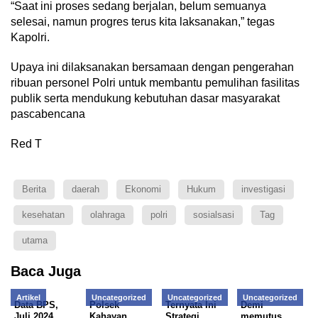
“Saat ini proses sedang berjalan, belum semuanya
selesai, namun progres terus kita laksanakan,” tegas
Kapolri.
Upaya ini dilaksanakan bersamaan dengan pengerahan
ribuan personel Polri untuk membantu pemulihan fasilitas
publik serta mendukung kebutuhan dasar masyarakat
pascabencana
Red T
Berita
daerah
Ekonomi
Hukum
investigasi
kesehatan
olahraga
polri
sosialsasi
Tag
utama
Baca Juga
Artikel
Uncategorized
Uncategorized
Uncategorized
Data BPS,
Polsek
Ternyata Ini
Demi
Juli 2024
Kahayan
Strategi
memutus