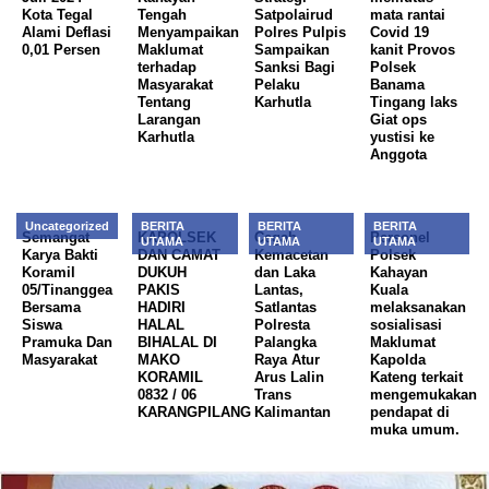
Kota Tegal
Tengah
Satpolairud
mata rantai
Alami Deflasi
Menyampaikan
Polres Pulpis
Covid 19
0,01 Persen
Maklumat
Sampaikan
kanit Provos
terhadap
Sanksi Bagi
Polsek
Masyarakat
Pelaku
Banama
Tentang
Karhutla
Tingang laks
Larangan
Giat ops
Karhutla
yustisi ke
Anggota
Uncategorized
BERITA
BERITA
BERITA
Semangat
KAPOLSEK
Cegah
Personel
UTAMA
UTAMA
UTAMA
Karya Bakti
DAN CAMAT
Kemacetan
Polsek
Koramil
DUKUH
dan Laka
Kahayan
05/Tinanggea
PAKIS
Lantas,
Kuala
Bersama
HADIRI
Satlantas
melaksanakan
Siswa
HALAL
Polresta
sosialisasi
Pramuka Dan
BIHALAL DI
Palangka
Maklumat
Masyarakat
MAKO
Raya Atur
Kapolda
KORAMIL
Arus Lalin
Kateng terkait
0832 / 06
Trans
mengemukakan
KARANGPILANG
Kalimantan
pendapat di
muka umum.