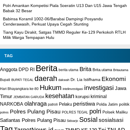
Polri Amankan Kompetisi Piala Soeratin U13 Dan U15 Jawa Tengah
Babak 32 Besar
Babinsa Koramil 1002-06/Barabai Dampingi Posyandu
Cenderawasih, Perkuat Upaya Cegah Stunting
Tiang Kayu Dirakit, Satgas TMMD Reguler Ke-129 Perkokoh RTLH
Milik Warga Tempapan Hulu
TAG
Berita
Brita
Anggota DPD RI
Brita.utama
berita utama
Britautama
daerah
Ekonomi
Dr. Lia Istifhama
Bupati
BUPATI TEGAL
dakwah
Hukum
investigasi
Jawa
Hari Bhayangkara ke-80
intelinvestigasi
kesehatan
Timur
kriminal
korupsi
JEMBATAN GARUDA
olahraga
peristiwa
NARKOBA
Pelaku
Polda Jatim
politik
patroli
polri
Polres Pulang Pisau
Polsek Maliku
POLRES TEGAL
polres
Sosial
sosialsasi
Satlantas Polres Pulang Pisau
Sidoarjo
Tag
TargetNews.id
Tni
TNI AD
TMMD KE 129