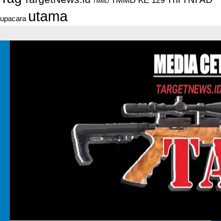
TMMD
utama
upacara