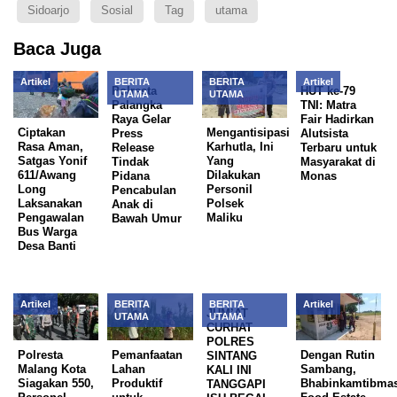
Sidoarjo
Sosial
Tag
utama
Baca Juga
Artikel
BERITA
BERITA
Artikel
Polresta
HUT ke-79
UTAMA
UTAMA
Palangka
TNI: Matra
Raya Gelar
Fair Hadirkan
Ciptakan
Mengantisipasi
Press
Alutsista
Rasa Aman,
Karhutla, Ini
Release
Terbaru untuk
Satgas Yonif
Yang
Tindak
Masyarakat di
611/Awang
Dilakukan
Pidana
Monas
Long
Personil
Pencabulan
Laksanakan
Polsek
Anak di
Pengawalan
Maliku
Bawah Umur
Bus Warga
Desa Banti
Artikel
BERITA
BERITA
Artikel
JUM’AT
UTAMA
UTAMA
CURHAT
POLRES
Polresta
Pemanfaatan
Dengan Rutin
SINTANG
Malang Kota
Lahan
Sambang,
KALI INI
Siagakan 550,
Produktif
Bhabinkamtibma
TANGGAPI