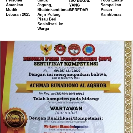
Personel
untuk
Food Estate
ISU BEGAL
Amankan
Jagung,
Sampaikan
YANG
Mudik
Bhabinkamtibmas
Pesan
BEREDAR
Lebaran 2025
Anjir Pulang
Kamtibmas
Pisau Beri
Sosialisasi ke
Warga