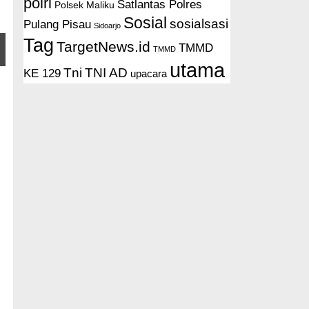
polri
Satlantas Polres
Polsek Maliku
Sosial
sosialsasi
Pulang Pisau
Sidoarjo
Tag
TargetNews.id
TMMD
TMMD
utama
Tni
TNI AD
KE 129
upacara