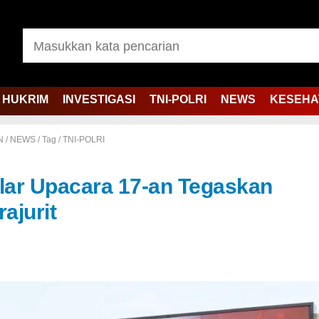
HUKRIM
INVESTIGASI
TNI-POLRI
NEWS
KESEHA
N
/
NEWS
/
Tag
/
TNI-POLRI
lar Upacara 17-an Tegaskan
rajurit