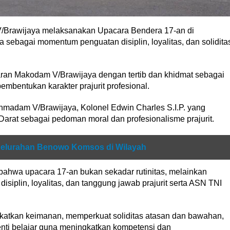
Brawijaya melaksanakan Upacara Bendera 17-an di
ebagai momentum penguatan disiplin, loyalitas, dan solidita
jaran Makodam V/Brawijaya dengan tertib dan khidmat sebagai
pembentukan karakter prajurit profesional.
nmadam V/Brawijaya, Kolonel Edwin Charles S.I.P. yang
rat sebagai pedoman moral dan profesionalisme prajurit.
 Kelurahan Benowo Komsos di Wilayah
hwa upacara 17-an bukan sekadar rutinitas, melainkan
disiplin, loyalitas, dan tanggung jawab prajurit serta ASN TNI
atkan keimanan, memperkuat soliditas atasan dan bawahan,
enti belajar guna meningkatkan kompetensi dan