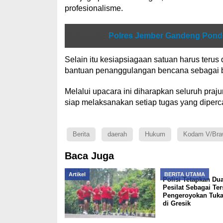
profesionalisme.
Baca juga
Polres Jember Gandeng Pond
Selain itu kesiapsiagaan satuan harus teru
bantuan penanggulangan bencana sebagai b
Melalui upacara ini diharapkan seluruh prajur
siap melaksanakan setiap tugas yang diperca
Berita
daerah
Hukum
Kodam V/Braw
Baca Juga
Artikel
BERITA UTAMA
Polisi Tetapkan Du
Pesilat Sebagai Te
Pengeroyokan Tuka
di Gresik