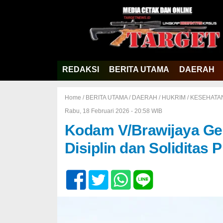
REDAKSI
BERITA UTAMA
DAERAH
Home /
BERITA UTAMA
/
DAERAH
/
HUKRIM
/
KESEHATA
Rabu, 18 Februari 2026 - 20:58 WIB
Kodam V/Brawijaya Ge
Disiplin dan Soliditas P