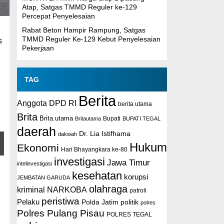
Atap, Satgas TMMD Reguler ke-129
Percepat Penyelesaian
Rabat Beton Hampir Rampung, Satgas
TMMD Reguler Ke-129 Kebut Penyelesaian
s
Pekerjaan
TAG
Berita
Anggota DPD RI
berita utama
Brita
Brita.utama
Britautama
Bupati
BUPATI TEGAL
daerah
Dr. Lia Istifhama
dakwah
Hukum
Ekonomi
Hari Bhayangkara ke-80
investigasi
Jawa Timur
intelinvestigasi
kesehatan
korupsi
JEMBATAN GARUDA
olahraga
kriminal
NARKOBA
patroli
peristiwa
Pelaku
Polda Jatim
politik
polres
Polres Pulang Pisau
POLRES TEGAL