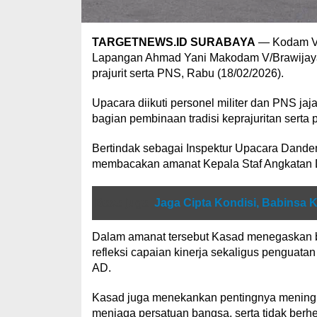
TARGETNEWS.ID SURABAYA
— Kodam V/
Lapangan Ahmad Yani Makodam V/Brawijaya s
prajurit serta PNS, Rabu (18/02/2026).
Upacara diikuti personel militer dan PNS ja
bagian pembinaan tradisi keprajuritan serta 
Bertindak sebagai Inspektur Upacara Dande
membacakan amanat Kepala Staf Angkatan Da
Baca juga
Jaga Cipta Kondisi, Babinsa
Dalam amanat tersebut Kasad menegaskan ba
refleksi capaian kinerja sekaligus penguatan 
AD.
Kasad juga menekankan pentingnya meningk
menjaga persatuan bangsa, serta tidak berh