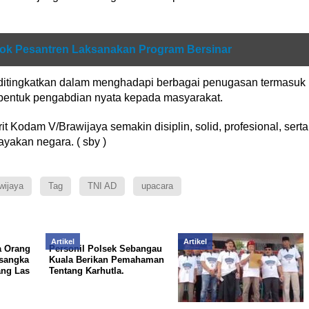
ok Pesantren Laksanakan Program Bersinar
s ditingkatkan dalam menghadapi berbagai penugasan termasuk
entuk pengabdian nyata kepada masyarakat.
it Kodam V/Brawijaya semakin disiplin, solid, profesional, serta
yakan negara. ( sby )
ijaya
Tag
TNI AD
upacara
Artikel
Artikel
a Orang
Personil Polsek Sebangau
rsangka
Kuala Berikan Pemahaman
ng Las
Tentang Karhutla.