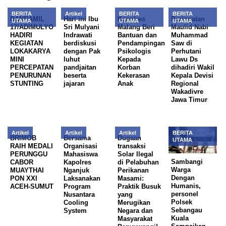
BERITA
Artikel
BERITA
BERITA
DANRAMIL
Hari ini Ibu
Kapolres
Peringatan
UTAMA
UTAMA
UTAMA
17/ADIMULYO
Sri Mulyani
Malang Beri
Maulid Nabi
HADIRI
Indrawati
Bantuan dan
Muhammad
KEGIATAN
berdiskusi
Pendampingan
Saw di
LOKAKARYA
dengan Pak
Psikologis
Perhutani
MINI
luhut
Kepada
Lawu Ds
PERCEPATAN
pandjaitan
Korban
dihadiri Wakil
PENURUNAN
beserta
Kekerasan
Kepala Devisi
STUNTING
jajaran
Anak
Regional
Wakadivre
Jawa Timur
Artikel
Artikel
Artikel
BERITA
BRIMOB
Bersama
Dugaan
UTAMA
RAIH MEDALI
Organisasi
transaksi
PERUNGGU
Mahasiswa
Solar Ilegal
Sambangi
CABOR
Kapolres
di Pelabuhan
Warga
MUAYTHAI
Nganjuk
Perikanan
Dengan
PON XXI
Laksanakan
Masami:
Humanis,
ACEH-SUMUT
Program
Praktik Busuk
personel
Nusantara
yang
Polsek
Cooling
Merugikan
Sebangau
System
Negara dan
Kuala
Masyarakat