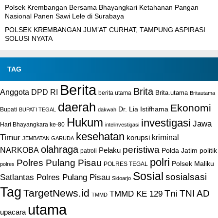
Polsek Krembangan Bersama Bhayangkari Ketahanan Pangan
Nasional Panen Sawi Lele di Surabaya
POLSEK KREMBANGAN JUM’AT CURHAT, TAMPUNG ASPIRASI
SOLUSI NYATA
TAG
Berita
Brita
Anggota DPD RI
Brita.utama
berita utama
Britautama
daerah
Ekonomi
Dr. Lia Istifhama
Bupati
BUPATI TEGAL
dakwah
Hukum
investigasi
Jawa
Hari Bhayangkara ke-80
intelinvestigasi
kesehatan
Timur
kriminal
korupsi
JEMBATAN GARUDA
olahraga
peristiwa
NARKOBA
Pelaku
Polda Jatim
politik
patroli
polri
Polres Pulang Pisau
Polsek Maliku
POLRES TEGAL
polres
Sosial
sosialsasi
Satlantas Polres Pulang Pisau
Sidoarjo
Tag
TargetNews.id
Tni
TNI AD
TMMD KE 129
TMMD
utama
upacara