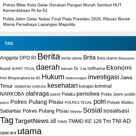
Polres Blitar Kota Gelar Gerakan Pangan Murah Sambut HUT
Kemerdekaan RI ke-81
Polda Jatim Gelar Nobar Final Piala Presiden 2026, Ribuan Bonek
Mania Persebaya Lapangan Mapolda
TAG
Berita
Brita
Anggota DPD RI
Brita.utama
berita utama
Britautama
daerah
Ekonomi
Dr. Lia Istifhama
Bupati
BUPATI TEGAL
dakwah
Hukum
investigasi
Jawa
Hari Bhayangkara ke-80
intelinvestigasi
kesehatan
Timur
kriminal
korupsi
JEMBATAN GARUDA
olahraga
peristiwa
NARKOBA
Pelaku
Polda Jatim
politik
patroli
polri
Polres Pulang Pisau
Polsek Maliku
POLRES TEGAL
polres
Sosial
sosialsasi
Satlantas Polres Pulang Pisau
Sidoarjo
Tag
TargetNews.id
Tni
TNI AD
TMMD KE 129
TMMD
utama
upacara