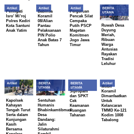
Artikel
Artikel
Artikel
BERITA
Peringati
Babinsa
Perguruan
UTAMA
Isro’ Mi’roj
Koramil
Pencak Silat
Polres Kediri
08/Alian
Cempaka
Ruwah Desa
Kota Santuni
Pantau
Putih PSCP
Duyung
Anak Yatim
Pelaksanaan
Magetan
Meriah,
PIN Polio
Komitmen
Ribuan
Anak Batas 7
Jogo Jawa
Warga
Tahun
Timur
Antusias
Rayakan
Tradisi
Leluhur
Artikel
BERITA
BERITA
Artikel
Piket
Mobil
UTAMA
UTAMA
Sipropam
Koramil
dan SPKT
Dimanfaatkan
Kapolsek
Sentuhan
Cek
Untuk
Kahayan
Humanis
Keamanan
Kelancaran
Tengah Turut
Bhabinkamtibmas
Ruangan
TMMD Ke-121
Serta dalam
Desa
Tahanan
Kodim 1008
Kunjungan
Dandang:
Tabalong
Kasih
Jalin
Bersama
Silaturahmi
Kapolres
Sambil