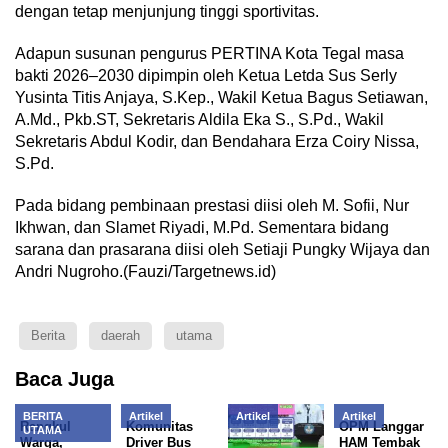
dengan tetap menjunjung tinggi sportivitas.
Adapun susunan pengurus PERTINA Kota Tegal masa
bakti 2026–2030 dipimpin oleh Ketua Letda Sus Serly
Yusinta Titis Anjaya, S.Kep., Wakil Ketua Bagus Setiawan,
A.Md., Pkb.ST, Sekretaris Aldila Eka S., S.Pd., Wakil
Sekretaris Abdul Kodir, dan Bendahara Erza Coiry Nissa,
S.Pd.
Pada bidang pembinaan prestasi diisi oleh M. Sofii, Nur
Ikhwan, dan Slamet Riyadi, M.Pd. Sementara bidang
sarana dan prasarana diisi oleh Setiaji Pungky Wijaya dan
Andri Nugroho.(Fauzi/Targetnews.id)
Berita
daerah
utama
Baca Juga
BERITA
Artikel
Artikel
Artikel
Rangkul
Komunitas
OPM Langgar
UTAMA
Warga,
Driver Bus
HAM Tembak