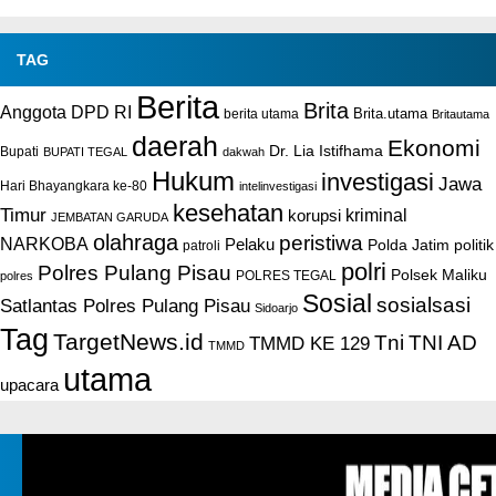
TAG
Berita
Brita
Anggota DPD RI
Brita.utama
berita utama
Britautama
daerah
Ekonomi
Dr. Lia Istifhama
Bupati
BUPATI TEGAL
dakwah
Hukum
investigasi
Jawa
Hari Bhayangkara ke-80
intelinvestigasi
kesehatan
Timur
kriminal
korupsi
JEMBATAN GARUDA
olahraga
peristiwa
NARKOBA
Pelaku
Polda Jatim
politik
patroli
polri
Polres Pulang Pisau
Polsek Maliku
POLRES TEGAL
polres
Sosial
sosialsasi
Satlantas Polres Pulang Pisau
Sidoarjo
Tag
TargetNews.id
Tni
TNI AD
TMMD KE 129
TMMD
utama
upacara