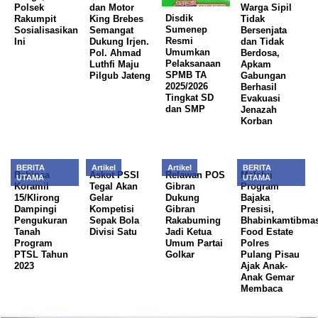
Polsek
dan Motor
Warga Sipil
Disdik
Rakumpit
King Brebes
Tidak
Sumenep
Sosialisasikan
Semangat
Bersenjata
Resmi
Ini
Dukung Irjen.
dan Tidak
Umumkan
Pol. Ahmad
Berdosa,
Pelaksanaan
Luthfi Maju
Apkam
SPMB TA
Pilgub Jateng
Gabungan
2025/2026
Berhasil
Tingkat SD
Evakuasi
dan SMP
Jenazah
Korban
BERITA
Artikel
Artikel
BERITA
Babinsa
Askot PSSI
Relawan POS
Melalui
UTAMA
UTAMA
Koramil
Tegal Akan
Gibran
Program
15/Klirong
Gelar
Dukung
Bajaka
Dampingi
Kompetisi
Gibran
Presisi,
Pengukuran
Sepak Bola
Rakabuming
Bhabinkamtibma
Tanah
Divisi Satu
Jadi Ketua
Food Estate
Program
Umum Partai
Polres
PTSL Tahun
Golkar
Pulang Pisau
2023
Ajak Anak-
Anak Gemar
Membaca