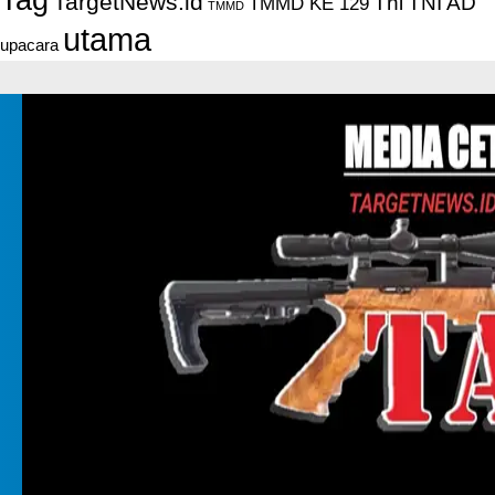
TargetNews.id
Tni
TNI AD
TMMD KE 129
TMMD
utama
upacara