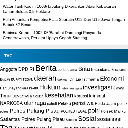
Water Tank Kodim 1008/Tabalong Dikerahkan Atasi Kebakaran
Lahan Seluas 0,5 Hektare
Polri Amankan Kompetisi Piala Soeratin U13 Dan U15 Jawa Tengah
Babak 32 Besar
Babinsa Koramil 1002-06/Barabai Dampingi Posyandu
Cenderawasih, Perkuat Upaya Cegah Stunting
TAG
Berita
Brita
Anggota DPD RI
Brita.utama
berita utama
Britautama
daerah
Ekonomi
Dr. Lia Istifhama
Bupati
BUPATI TEGAL
dakwah
Hukum
investigasi
Jawa
Hari Bhayangkara ke-80
intelinvestigasi
kesehatan
Timur
kriminal
korupsi
JEMBATAN GARUDA
olahraga
peristiwa
NARKOBA
Pelaku
Polda Jatim
politik
patroli
polri
Polres Pulang Pisau
Polsek Maliku
POLRES TEGAL
polres
Sosial
sosialsasi
Satlantas Polres Pulang Pisau
Sidoarjo
Tag