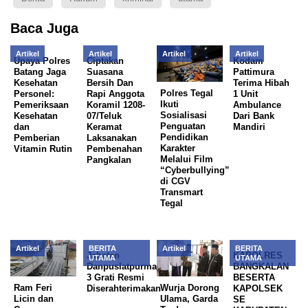
Baca Juga
Artikel
Artikel
Artikel
Artikel
Upaya Polres
Ciptakan
Kodam
Batang Jaga
Suasana
Pattimura
Kesehatan
Bersih Dan
Terima Hibah
Polres Tegal
Personel:
Rapi Anggota
1 Unit
Ikuti
Pemeriksaan
Koramil 1208-
Ambulance
Sosialisasi
Kesehatan
07/Teluk
Dari Bank
Penguatan
dan
Keramat
Mandiri
Pendidikan
Pemberian
Laksanakan
Karakter
Vitamin Rutin
Pembenahan
Melalui Film
Pangkalan
“Cyberbullying”
di CGV
Transmart
Tegal
Artikel
BERITA
Artikel
BERITA
Jabatan
KAPOLRES
UTAMA
UTAMA
Danpuslatpurmar
BANGKALAN
3 Grati Resmi
BESERTA
Ram Feri
Wurja Dorong
Diserahterimakan
KAPOLSEK
Licin dan
Ulama, Garda
SE