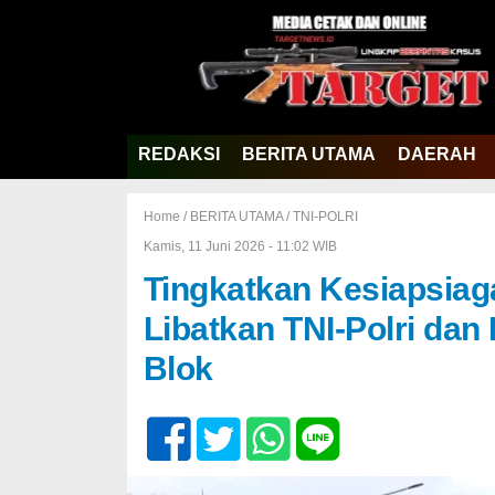
REDAKSI
BERITA UTAMA
DAERAH
Home /
BERITA UTAMA
/
TNI-POLRI
Kamis, 11 Juni 2026 - 11:02 WIB
Tingkatkan Kesiapsiag
Libatkan TNI-Polri da
Blok