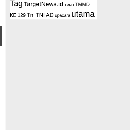
Tag
TargetNews.id
TMMD
TMMD
utama
Tni
TNI AD
KE 129
upacara