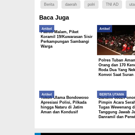
Berita
daerah
polri
TNI AD
ut
Baca Juga
Artikel
Artikel
Patroli Malam, Piket
Koramil 19/Kuwarasan Sisir
Perkampungan Sambangi
Warga
Polres Tuban Aman
Orang dan 170 Ken
Roda Dua Yang Nek
Konvoi Saat Suran
Artikel
BERITA UTAMA
Tokoh Ulama Bondowoso
Dandim 0802/Pono
Apresiasi Polisi, Pilkada
Pimpin Acara Sera
hingga Nataru di Jatim
Tugas Wewenang d
Aman dan Kondusif
Tanggung Jawab Ja
Danramil dan Perwi