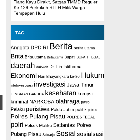
Tiang Kayu Dirakit, Satgas TMMD Reguler
Ke-129 Perkokoh RTLH Milik Warga
Tempapan Hulu
TAG
Berita
Anggota DPD RI
berita utama
Brita
Brita.utama
Britautama
Bupati
BUPATI TEGAL
daerah
Dr. Lia Istifhama
dakwah
Hukum
Ekonomi
Hari Bhayangkara ke-80
investigasi
Jawa Timur
intelinvestigasi
kesehatan
korupsi
JEMBATAN GARUDA
olahraga
kriminal
NARKOBA
patroli
peristiwa
Pelaku
Polda Jatim
politik
polres
Polres Pulang Pisau
POLRES TEGAL
polri
Satlantas Polres
Polsek Maliku
Sosial
sosialsasi
Pulang Pisau
Sidoarjo