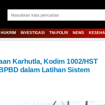
HUKRIM
INVESTIGASI
TNI-POLRI
NEWS
KESEHA
aan Karhutla, Kodim 1002/HST
n BPBD dalam Latihan Sistem