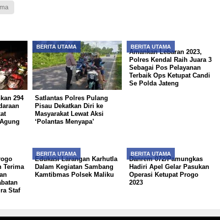
ama
BERITA UTAMA
BERITA UTAMA
Amankan Lebaran 2023,
Polres Kendal Raih Juara 3
Sebagai Pos Pelayanan
Terbaik Ops Ketupat Candi
Se Polda Jateng
kan 294
Satlantas Polres Pulang
daraan
Pisau Dekatkan Diri ke
at
Masyarakat Lewat Aksi
 Agung
‘Polantas Menyapa’
BERITA UTAMA
BERITA UTAMA
rogo
Edukasi Larangan Karhutla
Danrem 072/Pamungkas
h Terima
Dalam Kegiatan Sambang
Hadiri Apel Gelar Pasukan
an
Kamtibmas Polsek Maliku
Operasi Ketupat Progo
batan
2023
ra Staf