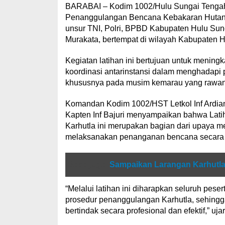
BARABAI – Kodim 1002/Hulu Sungai Tengah m
Penanggulangan Bencana Kebakaran Hutan d
unsur TNI, Polri, BPBD Kabupaten Hulu Su
Murakata, bertempat di wilayah Kabupaten H
Kegiatan latihan ini bertujuan untuk menin
koordinasi antarinstansi dalam menghadapi 
khususnya pada musim kemarau yang rawan t
Komandan Kodim 1002/HST Letkol Inf Ardian
Kapten Inf Bajuri menyampaikan bahwa Lati
Karhutla ini merupakan bagian dari upaya 
melaksanakan penanganan bencana secara cep
Baca juga
Sampaikan Larangan Karhutl
“Melalui latihan ini diharapkan seluruh pe
prosedur penanggulangan Karhutla, sehingga 
bertindak secara profesional dan efektif,” ujar