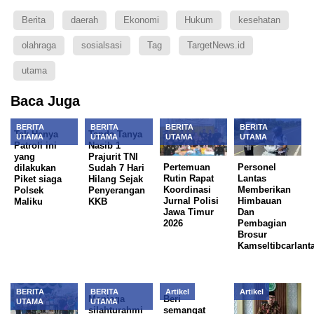
Berita
daerah
Ekonomi
Hukum
kesehatan
olahraga
sosialsasi
Tag
TargetNews.id
utama
Baca Juga
BERITA
BERITA
BERITA
BERITA
Tak Hanya
Tanda Tanya
UTAMA
UTAMA
UTAMA
UTAMA
Patroli ini
Nasib 1
yang
Prajurit TNI
Pertemuan
Personel
dilakukan
Sudah 7 Hari
Rutin Rapat
Lantas
Piket siaga
Hilang Sejak
Koordinasi
Memberikan
Polsek
Penyerangan
Jurnal Polisi
Himbauan
Maliku
KKB
Jawa Timur
Dan
2026
Pembagian
Brosur
Kamseltibcarlant
BERITA
BERITA
Artikel
Artikel
Menjaga
Beri
UTAMA
UTAMA
silahturahmi
semangat