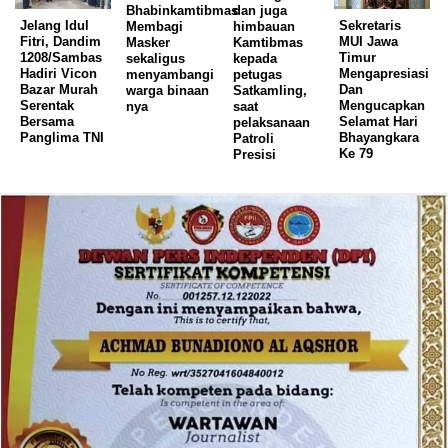
Bhabinkamtibmas
dan juga
Jelang Idul
Sekretaris
Membagi
himbauan
Fitri, Dandim
MUI Jawa
Masker
Kamtibmas
1208/Sambas
Timur
sekaligus
kepada
Hadiri Vicon
Mengapresiasi
menyambangi
petugas
Bazar Murah
Dan
warga binaan
Satkamling,
Serentak
Mengucapkan
nya
saat
Bersama
Selamat Hari
pelaksanaan
Panglima TNI
Bhayangkara
Patroli
Ke 79
Presisi