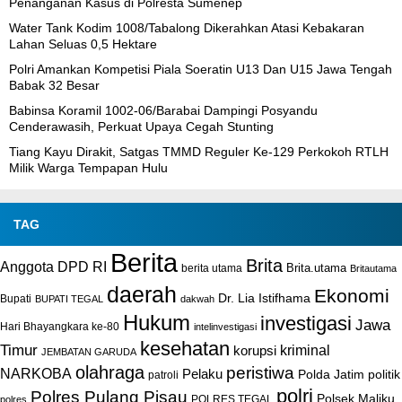
Penanganan Kasus di Polresta Sumenep
Water Tank Kodim 1008/Tabalong Dikerahkan Atasi Kebakaran
Lahan Seluas 0,5 Hektare
Polri Amankan Kompetisi Piala Soeratin U13 Dan U15 Jawa Tengah
Babak 32 Besar
Babinsa Koramil 1002-06/Barabai Dampingi Posyandu
Cenderawasih, Perkuat Upaya Cegah Stunting
Tiang Kayu Dirakit, Satgas TMMD Reguler Ke-129 Perkokoh RTLH
Milik Warga Tempapan Hulu
TAG
Berita
Brita
Anggota DPD RI
Brita.utama
berita utama
Britautama
daerah
Ekonomi
Dr. Lia Istifhama
Bupati
BUPATI TEGAL
dakwah
Hukum
investigasi
Jawa
Hari Bhayangkara ke-80
intelinvestigasi
kesehatan
Timur
kriminal
korupsi
JEMBATAN GARUDA
olahraga
peristiwa
NARKOBA
Pelaku
Polda Jatim
politik
patroli
polri
Polres Pulang Pisau
Polsek Maliku
POLRES TEGAL
polres