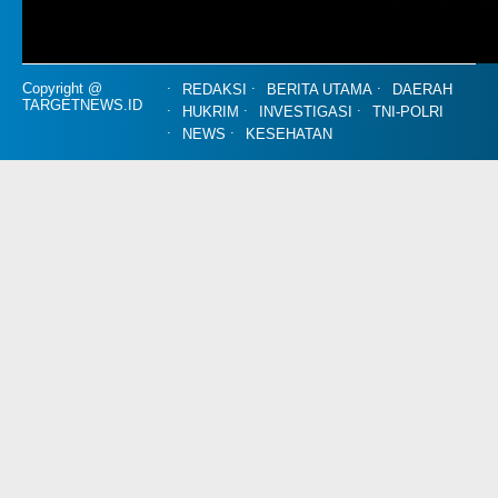
Copyright @
REDAKSI
BERITA UTAMA
DAERAH
TARGETNEWS.ID
HUKRIM
INVESTIGASI
TNI-POLRI
NEWS
KESEHATAN