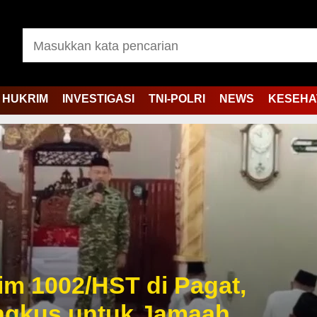
HUKRIM
INVESTIGASI
TNI-POLRI
NEWS
KESEHA
im 1002/HST di Pagat,
ngkus untuk Jamaah