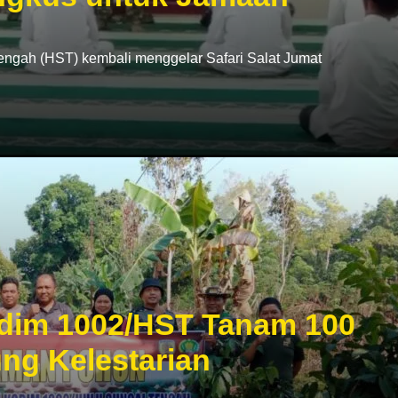
gah (HST) kembali menggelar Safari Salat Jumat
dim 1002/HST Tanam 100
ng Kelestarian