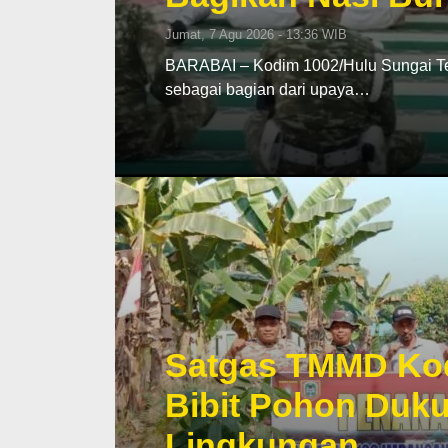
Jumat, 7 Agu 2026 - 13:36 WIB
BARABAI – Kodim 1002/Hulu Sungai Ten
sebagai bagian dari upaya…
Satgas TMMD Ko
Bibit Pohon Duku
Lingkungan