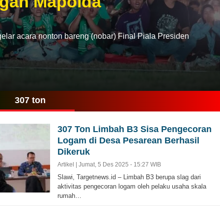
gan Mapolda
r acara nonton bareng (nobar) Final Piala Presiden
307 ton
307 Ton Limbah B3 Sisa Pengecoran
Logam di Desa Pesarean Berhasil
Dikeruk
Artikel |
Jumat, 5 Des 2025 - 15:27 WIB
Slawi, Targetnews.id – Limbah B3 berupa slag dari
aktivitas pengecoran logam oleh pelaku usaha skala
rumah…