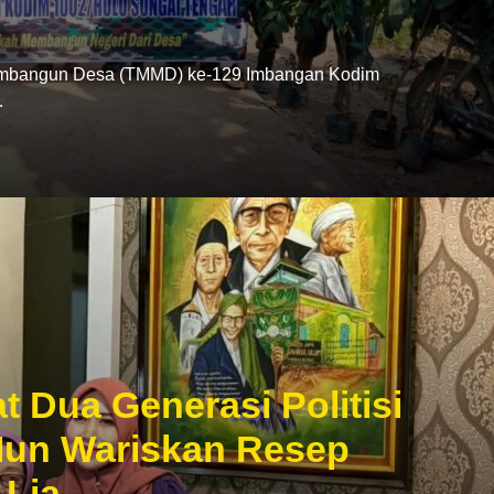
mbangun Desa (TMMD) ke-129 Imbangan Kodim
…
 Dua Generasi Politisi
un Wariskan Resep
 Lia