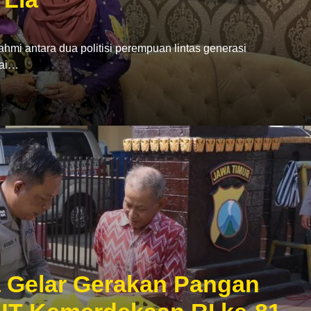
 antara dua politisi perempuan lintas generasi
yai…
ta Gelar Gerakan Pangan