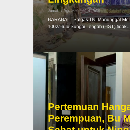
Jumat, 7 Agu 2026 - 11:41 WIB
BARABAI – Satgas TNI Manunggal Me
1002/Hulu Sungai Tengah (HST) tidak
Pertemuan Hangat
Perempuan, Bu M
Sehat untuk Ning