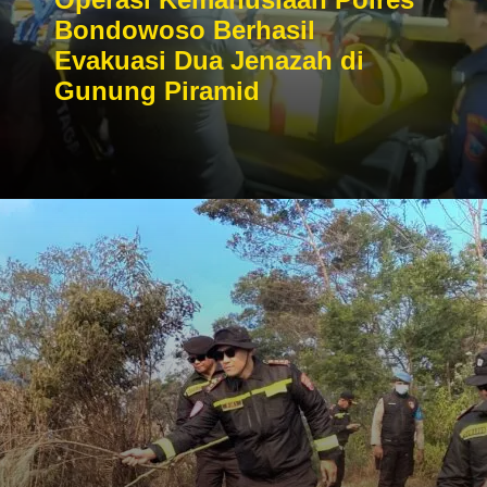
Bondowoso Berhasil
Evakuasi Dua Jenazah di
Gunung Piramid