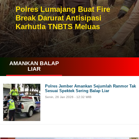
Polres Lumajang Buat Fire
Break Darurat Antisipasi
Karhutla TNBTS Meluas
AMANKAN BALAP
LIAR
Polres Jember Amankan Sejumlah Ranmor Tak
Sesuai Spektek Sering Balap Liar
Senin, 26 Jan 2026 - 12:32 WIB