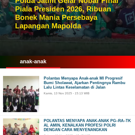
Polda Jatim Gelar Nobar Final
Piala Presiden 2026, Ribuan
Bonek Mania Persebaya
Lapangan Mapolda
anak-anak
Polantas Menyapa Anak-anak MI Progresif
Bumi Sholawat, Ajarkan Pentingnya Rambu
Lalu Lintas Keselamatan di Jalan
Kamis, 13 Nov 2025 - 15:13 WIB
POLANTAS MENYAPA ANAK-ANAK PG–RA–TK
AL AMIN, KENALKAN PROFESI POLRI
DENGAN CARA MENYENANGKAN