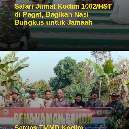
Safari Jumat Kodim 1002/HST
di Pagat, Bagikan Nasi
Bungkus untuk Jamaah
Satgas TMMD Kodim