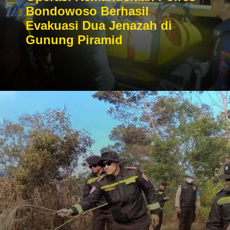
Bondowoso Berhasil
Evakuasi Dua Jenazah di
Gunung Piramid