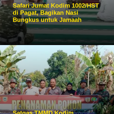
Safari Jumat Kodim 1002/HST
di Pagat, Bagikan Nasi
Bungkus untuk Jamaah
Satgas TMMD Kodim