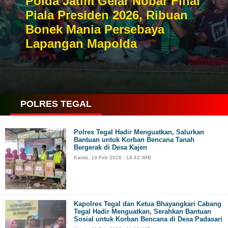
Polda Jatim Gelar Nobar Final
Piala Presiden 2026, Ribuan
Bonek Mania Persebaya
Lapangan Mapolda
POLRES TEGAL
Polres Tegal Hadir Menguatkan, Salurkan
Bantuan untuk Korban Bencana Tanah
Bergerak di Desa Kajen
Kamis, 19 Feb 2026 - 14:42 WIB
Kapolres Tegal dan Ketua Bhayangkari Cabang
Tegal Hadir Menguatkan, Serahkan Bantuan
Sosial untuk Korban Bencana di Desa Padasari