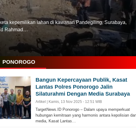
kepemilikan lahan di kawasan Pandegiling, Surabaya,
sjid Rahmad…
PONOROGO
Bangun Kepercayaan Publik, Kasat
Lantas Polres Ponorogo Jalin
Silaturahmi Dengan Media Surabaya
Artikel |
Kamis, 13 Nov 2025 - 12:51 WIB
TargetNews.ID Ponorogo – Dalam upaya memperkuat
hubungan kemitraan yang harmonis antara kepolisian da
media, Kasat Lantas…