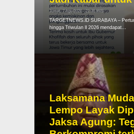
Jumat, 7 Agu 2026 - 21:31 WIB
TARGETNEWS.ID SURABAYA – Pertumbu
hingga Triwulan II 2026 mendapat…
Laksamana Muda T
Lempo Layak Dip
Jaksa Agung: Teg
Berkompromi te