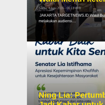
Sabtu, 8 Agu 2026 - 00:13 WIB
‎ ‎JAKARTA TARGETNEWS.ID Wakil Bupat
melakukan audiensi…
Ning Lia: Pertu
Jadi Kabar untuk