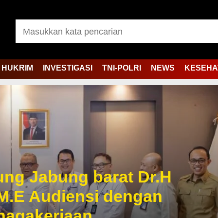
HUKRIM
INVESTIGASI
TNI-POLRI
NEWS
KESEHA
jung Jabung barat Dr.H
M.E Audiensi dengan
enagakerjaan