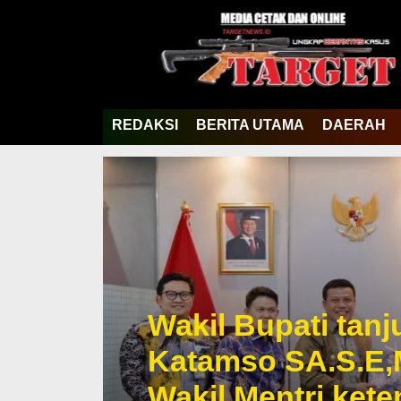
REDAKSI
BERITA UTAMA
DAERAH
Wakil Bupati tan
Katamso SA.S.E,
Wakil Mentri ket