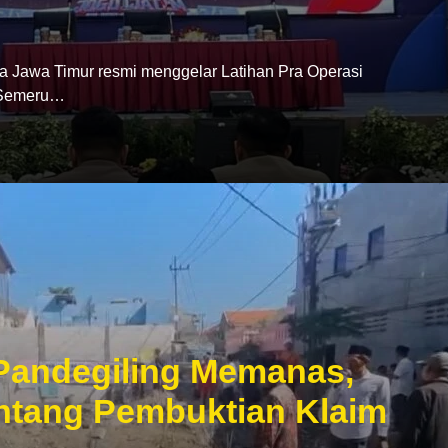
wa Timur resmi menggelar Latihan Pra Operasi
 Semeru…
Pandegiling Memanas,
tang Pembuktian Klaim