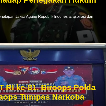
netapan Jaksa Agung Republik Indonesia, aspirasi dan
T RI ke-81, Biroops Polda
praops Tumpas Narkoba