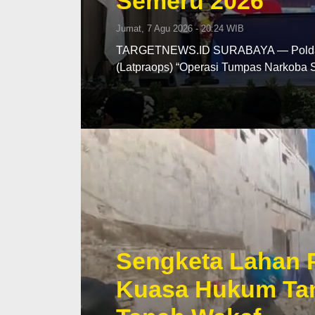
Semeru 2026
Jumat, 7 Agu 2026 - 20:24 WIB
TARGETNEWS.ID SURABAYA — Polda Ja
(Latpraops) “Operasi Tumpas Narkoba
Sengketa Lahan 
Kuasa Hukum Tan