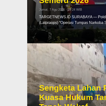
Semeru 2026
Jumat, 7 Agu 2026 - 20:24 WIB
TARGETNEWS.ID SURABAYA — Polda Ja
(Latpraops) “Operasi Tumpas Narkoba
Sengketa Lahan 
Kuasa Hukum Tan