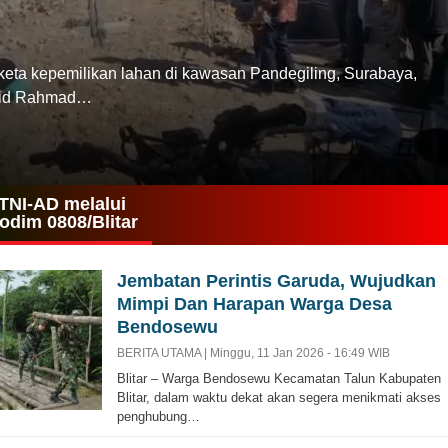
kepemilikan lahan di kawasan Pandegiling, Surabaya,
sjid Rahmad…
TNI-AD melalui
odim 0808/Blitar
Jembatan Perintis Garuda, Wujudkan
Mimpi Dan Harapan Warga Desa
Bendosewu
BERITA UTAMA |
Minggu, 11 Jan 2026 - 16:49 WIB
Blitar – Warga Bendosewu Kecamatan Talun Kabupaten
Blitar, dalam waktu dekat akan segera menikmati akses
penghubung…