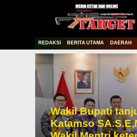
REDAKSI
BERITA UTAMA
DAERAH
Wakil Bupati tan
Katamso SA.S.E,
Wakil Mentri ket