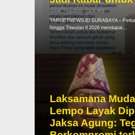
Jumat, 7 Agu 2026 - 21:31 WIB
TARGETNEWS.ID SURABAYA – Pertumbu
hingga Triwulan II 2026 mendapat…
Laksamana Muda T
Lempo Layak Dip
Jaksa Agung: Teg
Berkompromi te