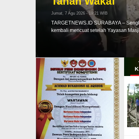
Tanah Wakaf
Jumat, 7 Agu 2026 - 19:21 WIB
TARGETNEWS.ID SURABAYA – Sengketa 
kembali mencuat setelah Yayasan Ma
K