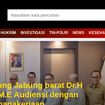
HUKRIM
INVESTIGASI
TNI-POLRI
NEWS
KESEHA
jung Jabung barat Dr.H
M.E Audiensi dengan
enagakerjaan