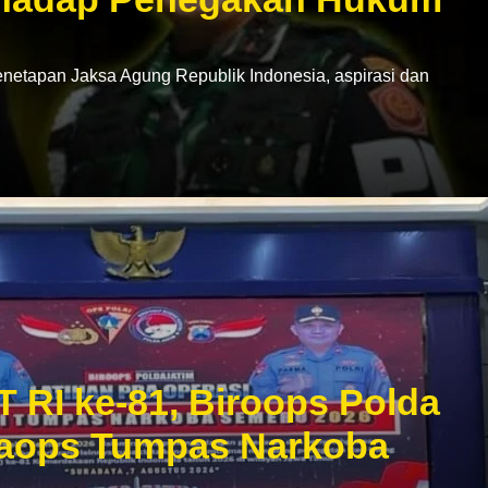
netapan Jaksa Agung Republik Indonesia, aspirasi dan
T RI ke-81, Biroops Polda
praops Tumpas Narkoba