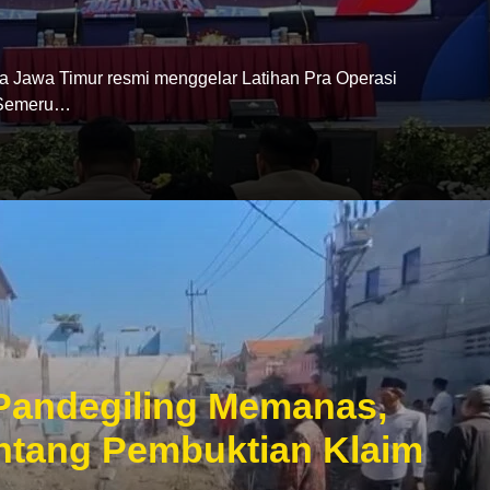
wa Timur resmi menggelar Latihan Pra Operasi
 Semeru…
Pandegiling Memanas,
tang Pembuktian Klaim