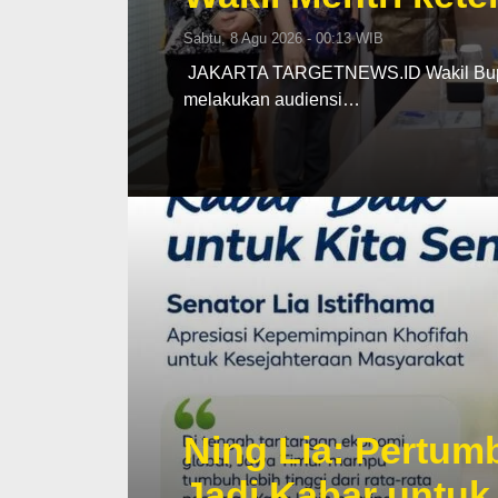
Sabtu, 8 Agu 2026 - 00:13 WIB
‎ ‎JAKARTA TARGETNEWS.ID Wakil Bupat
melakukan audiensi…
Ning Lia: Pertu
Jadi Kabar untuk