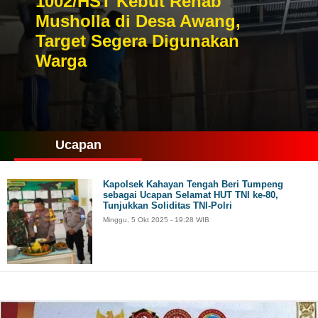
1002/HST Kebut Rehab
Musholla di Desa Awang,
Target Segera Digunakan
Warga
Ucapan
Kapolsek Kahayan Tengah Beri Tumpeng
sebagai Ucapan Selamat HUT TNI ke-80,
Tunjukkan Soliditas TNI-Polri
Minggu, 5 Okt 2025 - 19:28 WIB