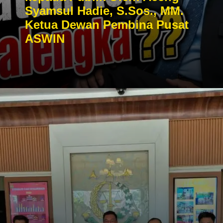
Syamsul Hadie, S.Sos., MM.
Ketua Dewan Pembina Pusat
ASWIN