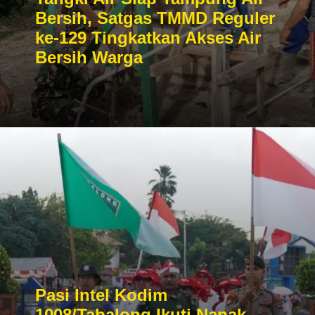
Bersih, Satgas TMMD Reguler
ke-129 Tingkatkan Akses Air
Bersih Warga
Pasi Intel Kodim
1008/Tabalong Ikuti Napak