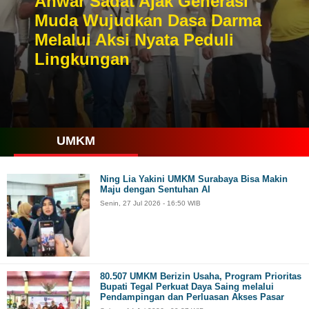
Anwar Sadat Ajak Generasi
Muda Wujudkan Dasa Darma
Melalui Aksi Nyata Peduli
Lingkungan
UMKM
Ning Lia Yakini UMKM Surabaya Bisa Makin
Maju dengan Sentuhan AI
Senin, 27 Jul 2026 - 16:50 WIB
80.507 UMKM Berizin Usaha, Program Prioritas
Bupati Tegal Perkuat Daya Saing melalui
Pendampingan dan Perluasan Akses Pasar