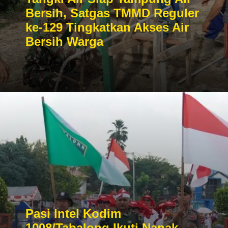
Bersih, Satgas TMMD Reguler
ke-129 Tingkatkan Akses Air
Bersih Warga
Pasi Intel Kodim
1008/Tabalong Ikuti Napak