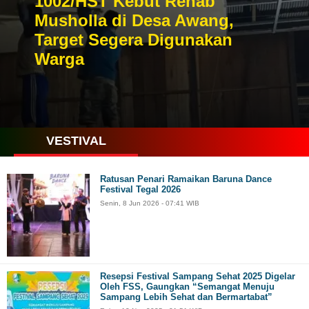
1002/HST Kebut Rehab
Musholla di Desa Awang,
Target Segera Digunakan
Warga
VESTIVAL
Ratusan Penari Ramaikan Baruna Dance
Festival Tegal 2026
Senin, 8 Jun 2026 - 07:41 WIB
Resepsi Festival Sampang Sehat 2025 Digelar
Oleh FSS, Gaungkan “Semangat Menuju
Sampang Lebih Sehat dan Bermartabat”