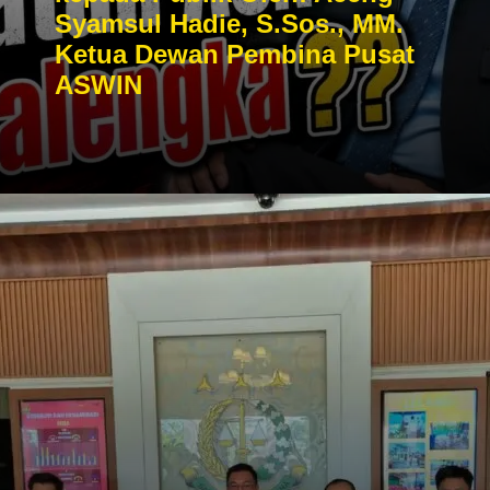
Syamsul Hadie, S.Sos., MM.
Ketua Dewan Pembina Pusat
ASWIN