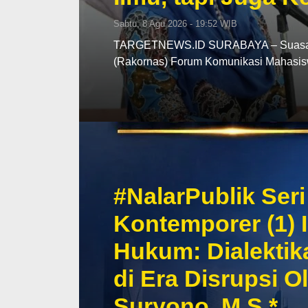
Sabtu, 8 Agu 2026 - 19:52 WIB
TARGETNEWS.ID SURABAYA – Suasana 
(Rakornas) Forum Komunikasi Mahasi
#NalarPublik Se
Kontemporer (1) 
Hukum: Dialekti
di Era Disrupsi O
Suryono, M.S.*