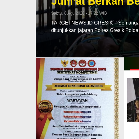
Jum’at Berkah Be
Sabtu, 8 Agu 2026 - 17:22 WIB
TARGETNEWS.ID GRESIK – Semangat be
ditunjukkan jajaran Polres Gresik Pold