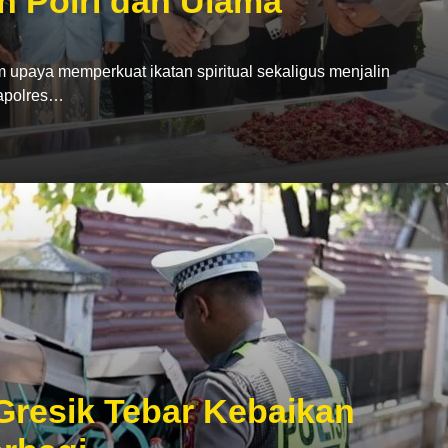
n Polri dan Ulama
ya memperkuat ikatan spiritual sekaligus menjalin
Kapolres…
 Gresik Tebar Kebaikan