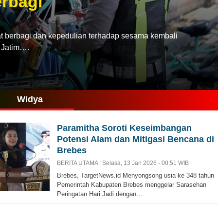
rbagi
rbagi dan kepedulian terhadap sesama kembali
a Jatim….
Widya
Paramitha Soroti Keseimbangan
Potensi Alam dan Mitigasi Bencana di
Brebes
BERITA UTAMA |
Selasa, 13 Jan 2026 - 00:51 WIB
Brebes, TargetNews.id Menyongsong usia ke 348 tahun
Pemerintah Kabupaten Brebes menggelar Sarasehan
Peringatan Hari Jadi dengan…