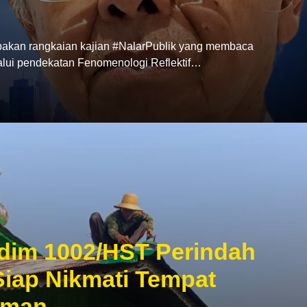
akan rangkaian kajian #NalarPublik yang membaca
lui pendekatan Fenomenologi Reflektif…
im 1002/HST Perindah
iap Nikmati Tempat
aman