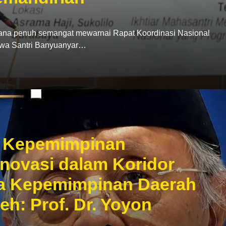
penuh semangat mewarnai Rapat Koordinasi Nasional
swa Santri Banyuanyar…
ri Kepemimpinan
Inovasi dalam Koridor
ka Kepemimpinan Daerah
leh: Prof. Dr. Yoyon