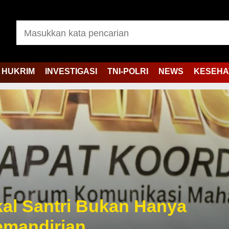
HUKRIM
INVESTIGASI
TNI-POLRI
NEWS
KESEHA
kal Santri Bukan Hanya
Kemandirian