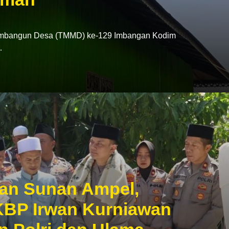
mbangun Desa (TMMD) ke-129 Imbangan Kodim
…
an Sunan Ampel,
KBP Irwan Kurniawan