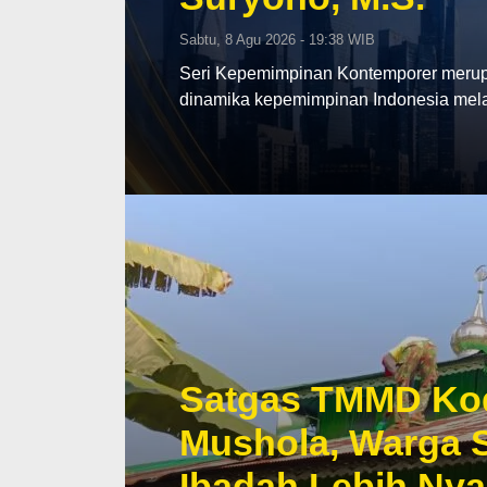
Sabtu, 8 Agu 2026 - 19:38 WIB
Seri Kepemimpinan Kontemporer merup
dinamika kepemimpinan Indonesia mela
Satgas TMMD Kod
Mushola, Warga S
Ibadah Lebih Ny