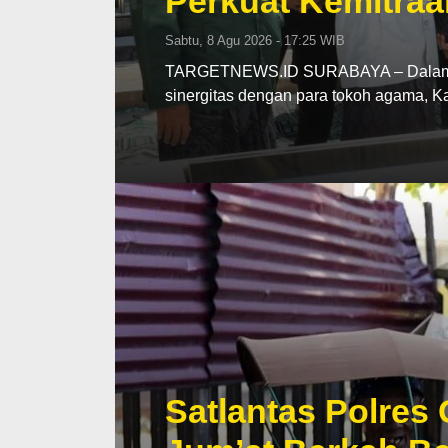
Perkuat Kemitraa
Sabtu, 8 Agu 2026 - 17:25 WIB
TARGETNEWS.ID SURABAYA – Dalam upa
sinergitas dengan para tokoh agama, 
Satlantas Polres