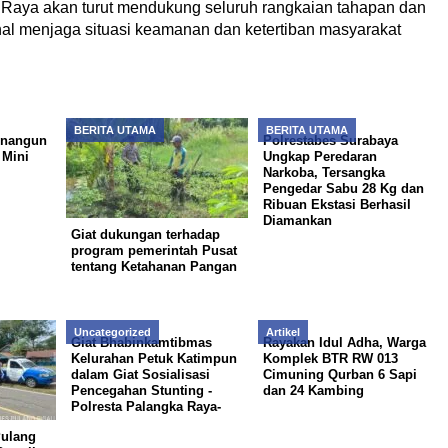
a Raya akan turut mendukung seluruh rangkaian tahapan dan
al menjaga situasi keamanan dan ketertiban masyarakat
BERITA UTAMA
BERITA UTAMA
inangun
Polrestabes Surabaya
Mini
Ungkap Peredaran
Narkoba, Tersangka
Pengedar Sabu 28 Kg dan
Ribuan Ekstasi Berhasil
Diamankan
Giat dukungan terhadap
program pemerintah Pusat
tentang Ketahanan Pangan
Uncategorized
Artikel
Giat Bhabinkamtibmas
Rayakan Idul Adha, Warga
Kelurahan Petuk Katimpun
Komplek BTR RW 013
dalam Giat Sosialisasi
Cimuning Qurban 6 Sapi
Pencegahan Stunting -
dan 24 Kambing
Polresta Palangka Raya-
Pulang