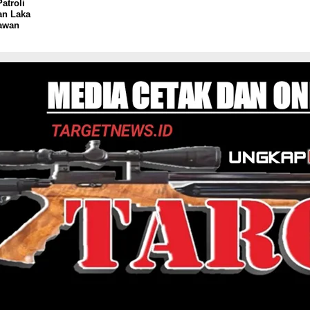
atroli
an Laka
Rawan