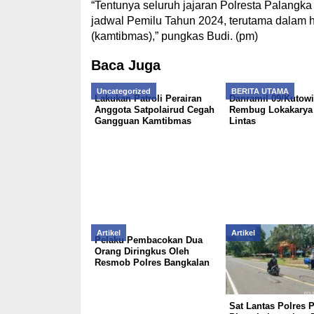
“Tentunya seluruh jajaran Polresta Palangk
jadwal Pemilu Tahun 2024, terutama dalam h
(kamtibmas),” pungkas Budi. (pm)
Baca Juga
Uncategorized
BERITA UTAMA
Lakukan Patroli Perairan
Danramil 09/Kutow
Anggota Satpolairud Cegah
Rembug Lokakarya 
Gangguan Kamtibmas
Lintas
Artikel
Artikel
Pelaku Pembacokan Dua
Orang Diringkus Oleh
Resmob Polres Bangkalan
Sat Lantas Polres 