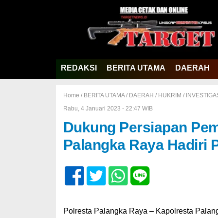
REDAKSI
BERITA UTAMA
DAERAH
Home /
BERITA UTAMA
/
DAERAH
/
HUKRIM
/
INVESTIGA
Rabu, 4 Januari 2023 - 22:47 WIB
Dukung Persiapan Pemi
Palangka Raya Hadiri 
Polresta Palangka Raya – Kapolresta Palang