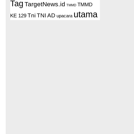
Tag
TargetNews.id
TMMD
TMMD
utama
Tni
TNI AD
KE 129
upacara