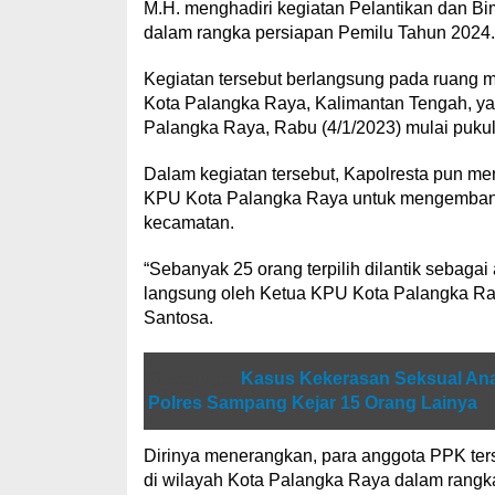
M.H. menghadiri kegiatan Pelantikan dan Bi
dalam rangka persiapan Pemilu Tahun 2024.
Kegiatan tersebut berlangsung pada ruang m
Kota Palangka Raya, Kalimantan Tengah, y
Palangka Raya, Rabu (4/1/2023) mulai pukul
Dalam kegiatan tersebut, Kapolresta pun men
KPU Kota Palangka Raya untuk mengemban t
kecamatan.
“Sebanyak 25 orang terpilih dilantik sebaga
langsung oleh Ketua KPU Kota Palangka Raya
Santosa.
Baca juga
Kasus Kekerasan Seksual Anak
Polres Sampang Kejar 15 Orang Lainya
Dirinya menerangkan, para anggota PPK terse
di wilayah Kota Palangka Raya dalam rangk