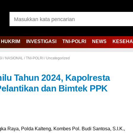
HUKRIM
INVESTIGASI
TNI-POLRI
NEWS
KESEHA
SI
/
NASIONAL
/
TNI-POLRI
/
Uncategorized
lu Tahun 2024, Kapolresta
Pelantikan dan Bimtek PPK
ka Raya, Polda Kalteng, Kombes Pol. Budi Santosa, S.I.K.,