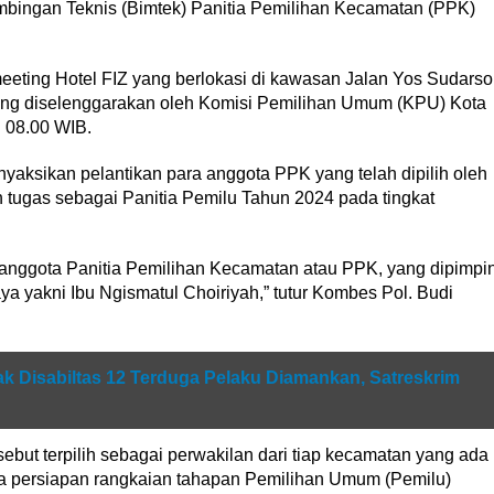
mbingan Teknis (Bimtek) Panitia Pemilihan Kecamatan (PPK)
eeting Hotel FIZ yang berlokasi di kawasan Jalan Yos Sudarso
ang diselenggarakan oleh Komisi Pemilihan Umum (KPU) Kota
 08.00 WIB.
yaksikan pelantikan para anggota PPK yang telah dipilih oleh
ugas sebagai Panitia Pemilu Tahun 2024 pada tingkat
i anggota Panitia Pemilihan Kecamatan atau PPK, yang dipimpi
 yakni Ibu Ngismatul Choiriyah,” tutur Kombes Pol. Budi
 Disabiltas 12 Terduga Pelaku Diamankan, Satreskrim
but terpilih sebagai perwakilan dari tiap kecamatan yang ada
a persiapan rangkaian tahapan Pemilihan Umum (Pemilu)