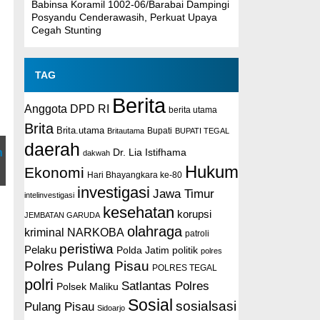
Babinsa Koramil 1002-06/Barabai Dampingi
Posyandu Cenderawasih, Perkuat Upaya
Cegah Stunting
TAG
Berita
Anggota DPD RI
berita utama
Brita
Brita.utama
Britautama
Bupati
BUPATI TEGAL
daerah
n
Dr. Lia Istifhama
dakwah
Hukum
Ekonomi
Hari Bhayangkara ke-80
investigasi
Jawa Timur
intelinvestigasi
kesehatan
korupsi
JEMBATAN GARUDA
olahraga
kriminal
NARKOBA
patroli
peristiwa
Pelaku
Polda Jatim
politik
polres
Polres Pulang Pisau
POLRES TEGAL
polri
Satlantas Polres
Polsek Maliku
Sosial
sosialsasi
Pulang Pisau
Sidoarjo