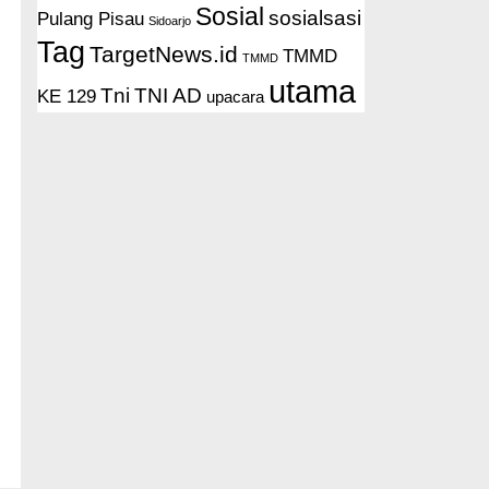
Sosial
sosialsasi
Pulang Pisau
Sidoarjo
Tag
TargetNews.id
TMMD
TMMD
utama
Tni
TNI AD
KE 129
upacara