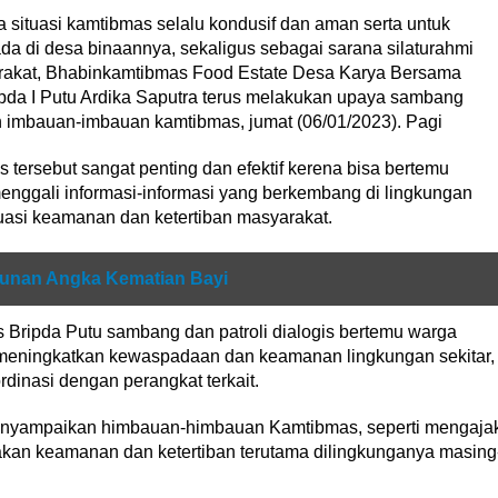
situasi kamtibmas selalu kondusif dan aman serta untuk
ada di desa binaannya, sekaligus sebagai sarana silaturahmi
rakat, Bhabinkamtibmas Food Estate Desa Karya Bersama
pda I Putu Ardika Saputra terus melakukan upaya sambang
 imbauan-imbauan kamtibmas, jumat (06/01/2023). Pagi
tersebut sangat penting dan efektif kerena bisa bertemu
nggali informasi-informasi yang berkembang di lingkungan
uasi keamanan dan ketertiban masyarakat.
unan Angka Kematian Bayi
Bripda Putu sambang dan patroli dialogis bertemu warga
 meningkatkan kewaspadaan dan keamanan lingkungan sekitar,
dinasi dengan perangkat terkait.
g menyampaikan himbauan-himbauan Kamtibmas, seperti mengaja
kan keamanan dan ketertiban terutama dilingkunganya masing