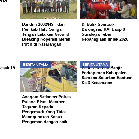
 DI
Dandim 1002/HST dan
Di Balik Semarak
Pemkab Hulu Sungai
Barongsai, KAI Daop 8
Tengah Lakukan Ground
Surabaya Tebar
Breaking Koperasi Merah
Kebahagiaan Imlek 2026
Putih di Kasarangan
BERITA UTAMA
BERITA UTAMA
Masuk 15
Peduli Korban Banjir
Forkopimda Kabupaten
Sambas Salurkan Bantuan
Ke 3 Kecamatan
Anggota Satlantas Polres
Pulang Pisau Memberi
Teguran Kepada
Pengemudi Yang Tidak
Menggunakan Sabuk
Pengaman dengan baik