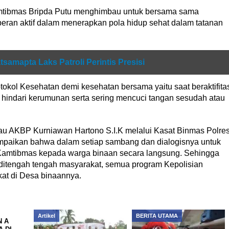
tibmas Bripda Putu menghimbau untuk bersama sama
eran aktif dalam menerapkan pola hidup sehat dalam tatanan
tsamapta Laks Patroli Perintis Presisi
otokol Kesehatan demi kesehatan bersama yaitu saat beraktifita
hindari kerumunan serta sering mencuci tangan sesudah atau
sau AKBP Kurniawan Hartono S.I.K melalui Kasat Binmas Polre
paikan bahwa dalam setiap sambang dan dialogisnya untuk
amtibmas kepada warga binaan secara langsung. Sehingga
itengah tengah masyarakat, semua program Kepolisian
at di Desa binaannya.
Artikel
BERITA UTAMA
N A