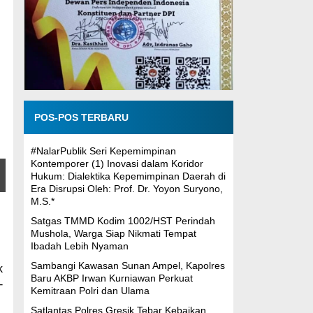
POS-POS TERBARU
#NalarPublik Seri Kepemimpinan
Kontemporer (1) Inovasi dalam Koridor
Hukum: Dialektika Kepemimpinan Daerah di
Era Disrupsi Oleh: Prof. Dr. Yoyon Suryono,
M.S.*
Satgas TMMD Kodim 1002/HST Perindah
Mushola, Warga Siap Nikmati Tempat
Ibadah Lebih Nyaman
Sambangi Kawasan Sunan Ampel, Kapolres
k
Baru AKBP Irwan Kurniawan Perkuat
-
Kemitraan Polri dan Ulama
Satlantas Polres Gresik Tebar Kebaikan