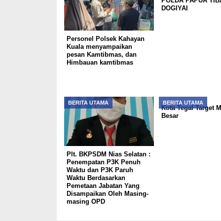
POLDA PAPUA TIBA
DOGIYAI
Personel Polsek Kahayan
Kuala menyampaikan
pesan Kamtibmas, dan
Himbauan kamtibmas
BERITA UTAMA
BERITA UTAMA
Kota Tegal Target 
Besar
Plt. BKPSDM Nias Selatan :
Penempatan P3K Penuh
Waktu dan P3K Paruh
Waktu Berdasarkan
Pemetaan Jabatan Yang
Disampaikan Oleh Masing-
masing OPD