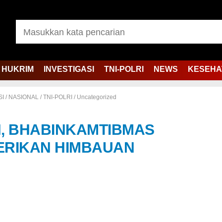
HUKRIM
INVESTIGASI
TNI-POLRI
NEWS
KESEHA
SI
/
NASIONAL
/
TNI-POLRI
/
Uncategorized
, BHABINKAMTIBMAS
ERIKAN HIMBAUAN