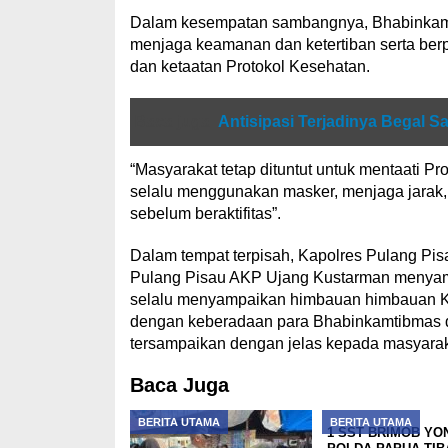
Dalam kesempatan sambangnya, Bhabinkam
menjaga keamanan dan ketertiban serta berp
dan ketaatan Protokol Kesehatan.
Baca juga
Antisipasi Terjadinya Begal Sa
“Masyarakat tetap dituntut untuk mentaati Pr
selalu menggunakan masker, menjaga jarak, 
sebelum beraktifitas”.
Dalam tempat terpisah, Kapolres Pulang Pi
Pulang Pisau AKP Ujang Kustarman menyam
selalu menyampaikan himbauan himbauan K
dengan keberadaan para Bhabinkamtibmas d
tersampaikan dengan jelas kepada masyarak
Baca Juga
BERITA UTAMA
BERITA UTAMA
1 SST BRIMOB YO