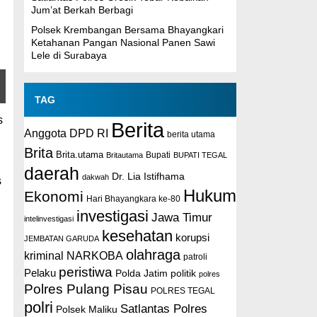
Jum’at Berkah Berbagi
Polsek Krembangan Bersama Bhayangkari
Ketahanan Pangan Nasional Panen Sawi
Lele di Surabaya
TAG
s
Berita
Anggota DPD RI
berita utama
Brita
Brita.utama
Britautama
Bupati
BUPATI TEGAL
daerah
Dr. Lia Istifhama
dakwah
s
Hukum
Ekonomi
Hari Bhayangkara ke-80
investigasi
Jawa Timur
intelinvestigasi
kesehatan
korupsi
JEMBATAN GARUDA
olahraga
kriminal
NARKOBA
patroli
peristiwa
Pelaku
Polda Jatim
politik
polres
Polres Pulang Pisau
POLRES TEGAL
polri
Satlantas Polres
Polsek Maliku