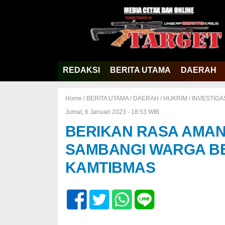
REDAKSI
BERITA UTAMA
DAERAH
Home /
BERITA UTAMA
/
DAERAH
/
HUKRIM
/
INVESTIGA
Jumat, 6 Januari 2023 - 18:53 WIB
BERIKAN RASA AMAN
SAMBANGI WARGA B
KAMTIBMAS