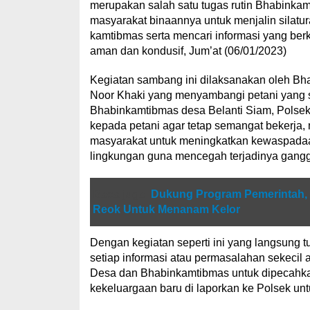
merupakan salah satu tugas rutin Bhabink
masyarakat binaannya untuk menjalin silat
kamtibmas serta mencari informasi yang ber
aman dan kondusif, Jum’at (06/01/2023)
Kegiatan sambang ini dilaksanakan oleh Bha
Noor Khaki yang menyambangi petani yang s
Bhabinkamtibmas desa Belanti Siam, Polsek
kepada petani agar tetap semangat bekerj
masyarakat untuk meningkatkan kewaspadaa
lingkungan guna mencegah terjadinya gang
Baca juga
Dukung Program Pemerintah, 
Reok Untuk Menanam Kelor
Dengan kegiatan seperti ini yang langsung
setiap informasi atau permasalahan sekecil 
Desa dan Bhabinkamtibmas untuk dipecahkan
kekeluargaan baru di laporkan ke Polsek untu