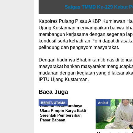
Baca juga
Satgas TMMD Ke-129 Kebut P
Kapolres Pulang Pisau AKBP Kurniawan Hart
Ujang Kustarman menyampaikan bahwa bhabi
membangun kerjasama dengan segenap lapi
kondusif serta kehadiran Polri dapat diras
pelindung dan pengayom masyarakat.
Dengan hadirnya Bhabinkamtibmas di tengah
masyarakat bahkan masyarakat mengucapkan
mudahan dengan kegiatan yang dilaksanaka
IPTU Ujang Kustarman.
Baca Juga
BERITA UTAMA
Artikel
Dandim 0830/Surabaya
Utara Pimpin Karya Bakti
Serentak Pembersihan
Pasar Babaan