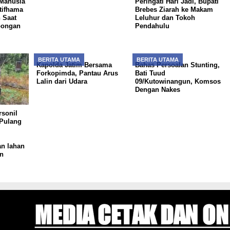
Manusia
Peringati Hari Jadi, Bupati
tifhama
Brebes Ziarah ke Makam
 Saat
Leluhur dan Tokoh
bongan
Pendahulu
BERITA UTAMA
BERITA UTAMA
Kapolda Jatim Bersama
Bahas Persoalan Stunting,
Forkopimda, Pantau Arus
Bati Tuud
Lalin dari Udara
09/Kutowinangun, Komsos
Dengan Nakes
rsonil
 Pulang
n lahan
n