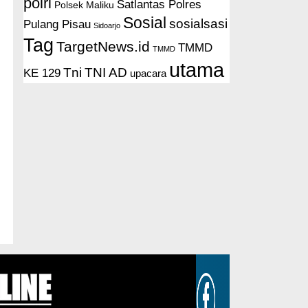
polri
Satlantas Polres
Polsek Maliku
Sosial
sosialsasi
Pulang Pisau
Sidoarjo
Tag
TargetNews.id
TMMD
TMMD
utama
Tni
TNI AD
KE 129
upacara