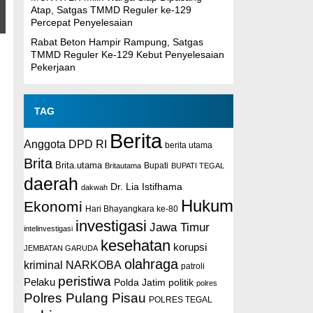
Atap, Satgas TMMD Reguler ke-129
Percepat Penyelesaian
Rabat Beton Hampir Rampung, Satgas
TMMD Reguler Ke-129 Kebut Penyelesaian
Pekerjaan
TAG
Berita
Anggota DPD RI
berita utama
Brita
Brita.utama
Britautama
Bupati
BUPATI TEGAL
daerah
Dr. Lia Istifhama
dakwah
Hukum
Ekonomi
Hari Bhayangkara ke-80
investigasi
Jawa Timur
intelinvestigasi
kesehatan
korupsi
JEMBATAN GARUDA
olahraga
kriminal
NARKOBA
patroli
peristiwa
Pelaku
Polda Jatim
politik
polres
Polres Pulang Pisau
POLRES TEGAL