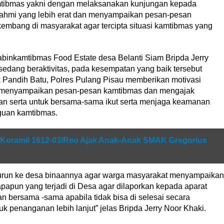
amtibmas yakni dengan melaksanakan kunjungan kepada
urahmi yang lebih erat dan menyampaikan pesan-pesan
kembang di masyarakat agar tercipta situasi kamtibmas yang
binkamtibmas Food Estate desa Belanti Siam Bripda Jerry
edang beraktivitas, pada kesempatan yang baik tersebut
 Pandih Batu, Polres Pulang Pisau memberikan motivasi
a, menyampaikan pesan-pesan kamtibmas dan mengajak
n serta untuk bersama-sama ikut serta menjaga keamanan
guan kamtibmas.
Koramil 1612-03/Reo Ajak Anak-Anak SMAK Gregorius
 turun ke desa binaannya agar warga masyarakat menyampaikan
apapun yang terjadi di Desa agar dilaporkan kepada aparat
 bersama -sama apabila tidak bisa di selesai secara
k penanganan lebih lanjut” jelas Bripda Jerry Noor Khaki.