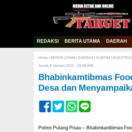
REDAKSI
BERITA UTAMA
DAERAH
Home /
BERITA UTAMA
/
DAERAH
/
HUKRIM
/
INVESTIGA
Jumat, 6 Januari 2023 - 18:38 WIB
Bhabinkamtibmas Foo
Desa dan Menyampaik
Polres Pulang Pisau – Bhabinkantibmas Fo