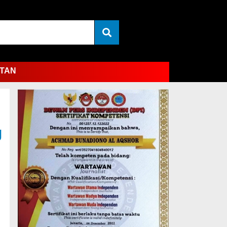
TAN
g