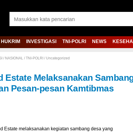
HUKRIM
INVESTIGASI
TNI-POLRI
NEWS
KESEHA
SI
/
NASIONAL
/
TNI-POLRI
/
Uncategorized
d Estate Melaksanakan Samban
an Pesan-pesan Kamtibmas
od Estate melaksanakan kegiatan sambang desa yang