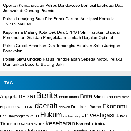
Operasi Kemanusiaan Polres Bondowoso Berhasil Evakuasi Dua
Jenazah di Gunung Piramid
Polres Lumajang Buat Fire Break Darurat Antisipasi Karhutla
TNBTS Meluas
Kapolresta Malang Kota Cek Dua SPPG Polri, Pastikan Standar
Pemenuhan Gizi dan Pengelolaan Limbah Berjalan Optimal
Polres Gresik Amankan Dua Tersangka Edarkan Sabu Jaringan
Bangkalan
Polsek Slawi Ungkap Kasus Penggelapan Sepeda Motor, Pelaku
Diamankan Beserta Barang Bukti
TAG
Berita
Brita
Anggota DPD RI
Brita.utama
berita utama
Britautama
daerah
Ekonomi
Dr. Lia Istifhama
Bupati
BUPATI TEGAL
dakwah
Hukum
investigasi
Jawa
Hari Bhayangkara ke-80
intelinvestigasi
kesehatan
Timur
kriminal
korupsi
JEMBATAN GARUDA
olahraga