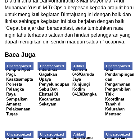
Diakhir amanat Danyonranratfib 3 Mar Mayor Mar Andi
Muhamad Yusuf, M.Tr.Opsla berpesan kepada prajurit baru
untuk mengikuti kegiatan Bintrajuang ini dengan baik dan
ikhlas sehingga kegiatan ini bisa berjalan dengan baik.
“Cepat belajar dan beradaptasi, serta tumbuhkan rasa
ingin tahu terhadap satuan dan hindari pelanggaran yang
dapat merugikan diri sendiri maupun satuan,” ucapnya.
Baca Juga
Uncategorized
Uncategorized
Artikel
Uncategorized
Pimpin Apel
Interdiksi
Danrem
Giat
Pagi,
Gagalkan
045/Garuda
Pendampingan
Kasatsamapta
Upaya
Jaya
dan
Polresta
Penyelundupan
Kunjungi
Pengamanan
Palangka
Sabu Dan
Kodim
Pengambilan
Raya
Ekstasi Di
0413/Bangka
Titik
Sampaikan
Kecamatan
Koordinat
Amanat
Sekayam
Tanah di
Pelaksanaan
Kelurahan
Tugas
Menteng
Uncategorized
Uncategorized
Artikel
Uncategorized
Personel
Personel Sat
Dua Orang
Jelang Hari