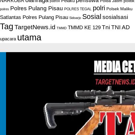
peristiwa
NARKOBA
Pelaku
Polda Jatim
politik
patroli
polri
Polres Pulang Pisau
Polsek Maliku
POLRES TEGAL
polres
Sosial
sosialsasi
Satlantas Polres Pulang Pisau
Sidoarjo
Tag
TargetNews.id
Tni
TNI AD
TMMD KE 129
TMMD
utama
upacara