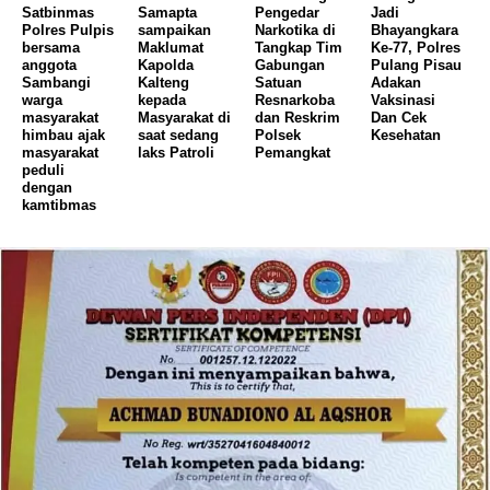
Satbinmas
Samapta
Pengedar
Jadi
Polres Pulpis
sampaikan
Narkotika di
Bhayangkara
bersama
Maklumat
Tangkap Tim
Ke-77, Polres
anggota
Kapolda
Gabungan
Pulang Pisau
Sambangi
Kalteng
Satuan
Adakan
warga
kepada
Resnarkoba
Vaksinasi
masyarakat
Masyarakat di
dan Reskrim
Dan Cek
himbau ajak
saat sedang
Polsek
Kesehatan
masyarakat
laks Patroli
Pemangkat
peduli
dengan
kamtibmas