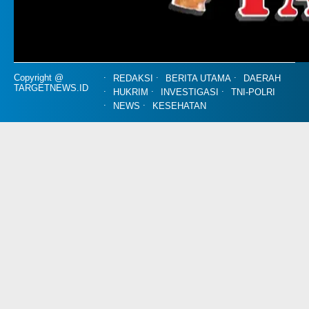
Copyright @
REDAKSI
BERITA UTAMA
DAERAH
TARGETNEWS.ID
HUKRIM
INVESTIGASI
TNI-POLRI
NEWS
KESEHATAN