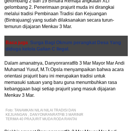
gelombang 2 dan 19 Bintara Remaja angkatan XLI
gelombang 2. Penerimaan prajurit muda ini dirangkai
melalui tradisi Pembinaan Tradisi dan Kejuangan
(Bintrajuang) yang sudah dilaksanakan secara turun-
temurun dijajaran Menkav 3 Mar.
Baca juga
Surga Bagi Oknum perangkat Desa Yang
diduga kelola Galian C Ilegal.
Dalam amanatnya, Danyonranratfib 3 Mar Mayor Mar Andi
Muhamad Yusuf, M.Tr.Opsla menyampaikan bahwa acara
orientasi prajurit baru ini merupakan tradisi untuk
memasuki satuan yang baru guna menumbuhkan rasa
kebanggaan bagi setiap prajurit yang masuk dijajaran
Menkav 3 Mar.
Foto: TANAMKAN NILAI NILAI TRADISI DAN
KEJUANGAN , DANYONRANRATFIB 3 MARINIR
TERIMA 40 PRAJURIT MUDA RODA RANTAI