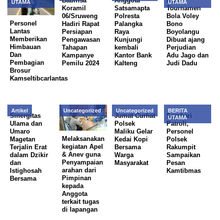
Babinsa
Anggota
Area
UTAMA
UTAMA
Koramil
Satsamapta
Tournamen
06/Sruweng
Polresta
Bola Voley
Personel
Hadiri Rapat
Palangka
Bono
Lantas
Persiapan
Raya
Boyolangu
Memberikan
Pengawasan
Kunjungi
Dibuat ajang
Himbauan
Tahapan
kembali
Perjudian
Dan
Kampanye
Kantor Bank
Adu Jago dan
Pembagian
Pemilu 2024
Kalteng
Judi Dadu
Brosur
Kamseltibcarlantas
Artikel
Uncategorized
Uncategorized
BERITA
Sinergitas
Jumat Curhat
Sembari
UTAMA
Ulama dan
Polsek
Patroli,
Umaro
Maliku Gelar
Personel
Melaksanakan
Magetan
Kedai Kopi
Polsek
kegiatan Apel
Terjalin Erat
Bersama
Rakumpit
& Anev guna
dalam Dzikir
Warga
Sampaikan
Penyampaian
dan
Masyarakat
Pesan
arahan dari
Istighosah
Kamtibmas
Pimpinan
Bersama
kepada
Anggota
terkait tugas
di lapangan