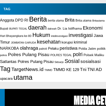
TAG
Berita
Brita
Anggota DPD RI
Brita.utama
berita utama
Britautama
daerah
Ekonomi
Dr. Lia Istifhama
Bupati
BUPATI TEGAL
dakwah
Hukum
investigasi
Jawa
Hari Bhayangkara ke-80
intelinvestigasi
kesehatan
Timur
kriminal
korupsi
JEMBATAN GARUDA
olahraga
peristiwa
NARKOBA
Pelaku
Polda Jatim
politik
patroli
polri
Polres Pulang Pisau
Polsek Maliku
POLRES TEGAL
polres
Sosial
sosialsasi
Satlantas Polres Pulang Pisau
Sidoarjo
Tag
TargetNews.id
Tni
TNI AD
TMMD KE 129
TMMD
utama
upacara