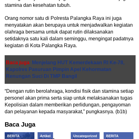
stamina dan kesehatan tubuh.
Orang nomor satu di Polresta Palangka Raya ini juga
menyatakan akan berupaya untuk menjadwalkan kegiatan
olahraga bersama untuk dapat rutin dilaksanakan
setidaknya satu kali dalam seminggu, mengingat padatnya
kegiatan di Kota Palangka Raya.
Baca juga
Menjelang HUT Kemerdekaan RI Ke-78,
Kapolres Pasuruan Pimpin Apel Kehormatan
Renungan Suci Di TMP Bangil
“Dengan rutin berolahraga, kondisi fisik dan stamina setiap
personel akan prima serta siap untuk melaksanakan tugas
Kepolisian dalam memberikan perlidungan, pengayoman
dan pelayanan kepada masyarakat,” pungkasnya. (b1b)
Baca Juga
BERITA
Artikel
Uncategorized
BERITA