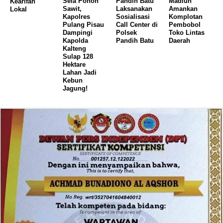
Sela Pohon
Pandih Batu
Madiun
Kearifan
Sawit,
Laksanakan
Amankan
Lokal
Kapolres
Sosialisasi
Komplotan
Pulang Pisau
Call Center di
Pembobol
Dampingi
Polsek
Toko Lintas
Kapolda
Pandih Batu
Daerah
Kalteng
Sulap 128
Hektare
Lahan Jadi
Kebun
Jagung!