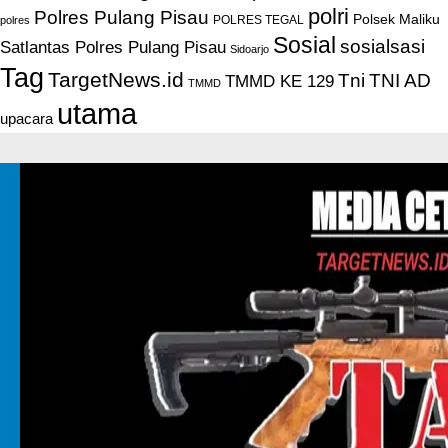
polri
Polres Pulang Pisau
Polsek Maliku
POLRES TEGAL
polres
Sosial
sosialsasi
Satlantas Polres Pulang Pisau
Sidoarjo
Tag
TargetNews.id
Tni
TNI AD
TMMD KE 129
TMMD
utama
upacara