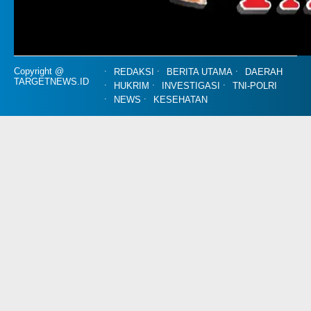
Copyright @
REDAKSI
BERITA UTAMA
DAERAH
TARGETNEWS.ID
HUKRIM
INVESTIGASI
TNI-POLRI
NEWS
KESEHATAN