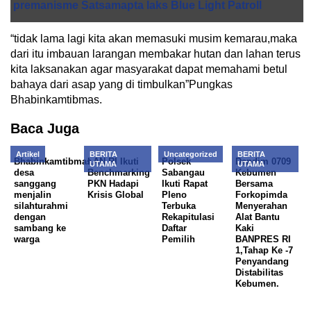
premanisme Satsamapta laks Blue Light Patroll
“tidak lama lagi kita akan memasuki musim kemarau,maka
dari itu imbauan larangan membakar hutan dan lahan terus
kita laksanakan agar masyarakat dapat memahami betul
bahaya dari asap yang di timbulkan”Pungkas
Bhabinkamtibmas.
Baca Juga
Artikel
BERITA
Uncategorized
BERITA
Bhabinkamtibmas
LAN RI Ikuti
Polsek
Dandim 0709
UTAMA
UTAMA
desa
Benchmarking
Sabangau
Kebumen
sanggang
PKN Hadapi
Ikuti Rapat
Bersama
menjalin
Krisis Global
Pleno
Forkopimda
silahturahmi
Terbuka
Menyerahan
dengan
Rekapitulasi
Alat Bantu
sambang ke
Daftar
Kaki
warga
Pemilih
BANPRES RI
1,Tahap Ke -7
Penyandang
Distabilitas
Kebumen.