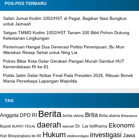
POS-POS TERBARU
Safari Jumat Kodim 1002/HST di Pagat, Bagikan Nasi Bungkus
untuk Jamaah
Satgas TMMD Kodim 1002/HST Tanam 100 Bibit Pohon Dukung
Kelestarian Lingkungan
Pertemuan Hangat Dua Generasi Politisi Perempuan, Bu Mun
Wariskan Resep Sehat untuk Ning Lia
Polres Blitar Kota Gelar Gerakan Pangan Murah Sambut HUT
Kemerdekaan RI ke-81
Polda Jatim Gelar Nobar Final Piala Presiden 2026, Ribuan Bonek
Mania Persebaya Lapangan Mapolda
TAG
Berita
Brita
Anggota DPD RI
Brita.utama
berita utama
Britautama
daerah
Ekonomi
Dr. Lia Istifhama
Bupati
BUPATI TEGAL
dakwah
Hukum
investigasi
Jawa
Hari Bhayangkara ke-80
intelinvestigasi