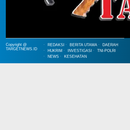
Copyright @
REDAKSI
BERITA UTAMA
DAERAH
TARGETNEWS.ID
HUKRIM
INVESTIGASI
TNI-POLRI
NEWS
KESEHATAN