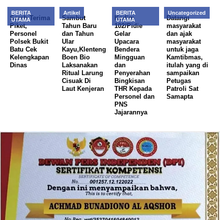
BERITA
Artikel
BERITA
Uncategorized
Serah Terima
Sambut
Kodim
Datangi
UTAMA
UTAMA
Piket,
Tahun Baru
102/Pidie
masyarakat
Personel
dan Tahun
Gelar
dan ajak
Polsek Bukit
Ular
Upacara
masyarakat
Batu Cek
Kayu,Klenteng
Bendera
untuk jaga
Kelengkapan
Boen Bio
Mingguan
Kamtibmas,
Dinas
Laksanakan
dan
itulah yang di
Ritual Larung
Penyerahan
sampaikan
Cisuak Di
Bingkisan
Petugas
Laut Kenjeran
THR Kepada
Patroli Sat
Personel dan
Samapta
PNS
Jajarannya