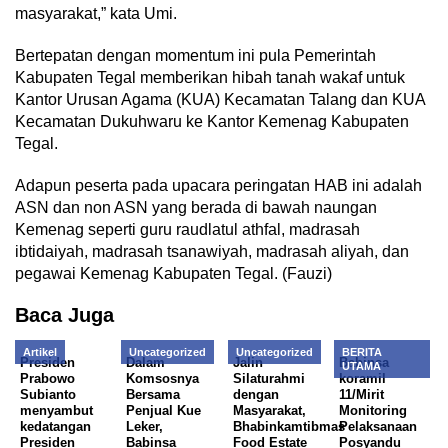
masyarakat,” kata Umi.
Bertepatan dengan momentum ini pula Pemerintah
Kabupaten Tegal memberikan hibah tanah wakaf untuk
Kantor Urusan Agama (KUA) Kecamatan Talang dan KUA
Kecamatan Dukuhwaru ke Kantor Kemenag Kabupaten
Tegal.
Adapun peserta pada upacara peringatan HAB ini adalah
ASN dan non ASN yang berada di bawah naungan
Kemenag seperti guru raudlatul athfal, madrasah
ibtidaiyah, madrasah tsanawiyah, madrasah aliyah, dan
pegawai Kemenag Kabupaten Tegal. (Fauzi)
Baca Juga
Artikel
Uncategorized
Uncategorized
BERITA
Presiden
Dalam
Jalin
Babinsa
UTAMA
Prabowo
Komsosnya
Silaturahmi
koramil
Subianto
Bersama
dengan
11/Mirit
menyambut
Penjual Kue
Masyarakat,
Monitoring
kedatangan
Leker,
Bhabinkamtibmas
Pelaksanaan
Presiden
Babinsa
Food Estate
Posyandu