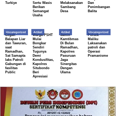
Turkiye
Sertu Wasis
Melaksanakan
Dan
Berikan
Sambang
Penimbangan
Semangat
Desa
Balita
Usaha
Uncategorized
Artikel
Artikel
Uncategorized
Cegah
Warga PSHT
Jamin
Polsek
Balapan Liar
Mulai
Kamtibmas
Maliku
dan Tawuran,
Bongkar
Di Bulan
Laksanakan
saat
Sendiri
Ramadhan,
patroli dan
Ramadhan,
Tugunya
Kapolres
Operasi
Sat Samapta
Demi
Pasuruan
Pramanisme
laks Patroli
Kondusifitas,
Jaga
Gabungan di
Kapolres
Sinergitas
fasilitas
Situbondo
Dengan
Public
Beri
Ulama
Apresiasi