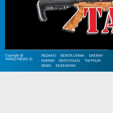
Copyright @
REDAKSI
BERITA UTAMA
DAERAH
TARGETNEWS.ID
HUKRIM
INVESTIGASI
TNI-POLRI
NEWS
KESEHATAN