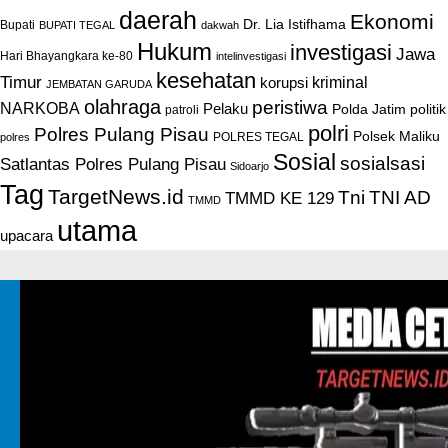
daerah
Ekonomi
Dr. Lia Istifhama
Bupati
BUPATI TEGAL
dakwah
Hukum
investigasi
Jawa
Hari Bhayangkara ke-80
intelinvestigasi
kesehatan
Timur
kriminal
korupsi
JEMBATAN GARUDA
olahraga
peristiwa
NARKOBA
Pelaku
Polda Jatim
politik
patroli
polri
Polres Pulang Pisau
Polsek Maliku
POLRES TEGAL
polres
Sosial
sosialsasi
Satlantas Polres Pulang Pisau
Sidoarjo
Tag
TargetNews.id
Tni
TNI AD
TMMD KE 129
TMMD
utama
upacara