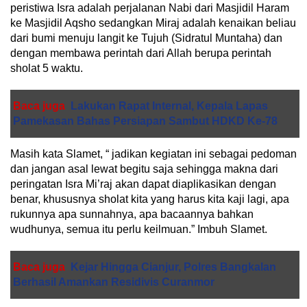
peristiwa Isra adalah perjalanan Nabi dari Masjidil Haram
ke Masjidil Aqsho sedangkan Miraj adalah kenaikan beliau
dari bumi menuju langit ke Tujuh (Sidratul Muntaha) dan
dengan membawa perintah dari Allah berupa perintah
sholat 5 waktu.
Baca juga
Lakukan Rapat Internal, Kepala Lapas
Pamekasan Bahas Persiapan Sambut HDKD Ke-78
Masih kata Slamet, “ jadikan kegiatan ini sebagai pedoman
dan jangan asal lewat begitu saja sehingga makna dari
peringatan Isra Mi’raj akan dapat diaplikasikan dengan
benar, khususnya sholat kita yang harus kita kaji lagi, apa
rukunnya apa sunnahnya, apa bacaannya bahkan
wudhunya, semua itu perlu keilmuan.” Imbuh Slamet.
Baca juga
Kejar Hingga Cianjur, Polres Bangkalan
Berhasil Amankan Residivis Curanmor