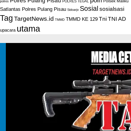
polri
Polres Pulang Pisau
Polsek Maliku
POLRES TEGAL
polres
Sosial
sosialsasi
Satlantas Polres Pulang Pisau
Sidoarjo
Tag
TargetNews.id
Tni
TNI AD
TMMD KE 129
TMMD
utama
upacara