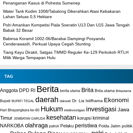
Penanganan Kasus di Polresta Sumenep
Water Tank Kodim 1008/Tabalong Dikerahkan Atasi Kebakaran
Lahan Seluas 0,5 Hektare
Polri Amankan Kompetisi Piala Soeratin U13 Dan U15 Jawa Tengah
Babak 32 Besar
Babinsa Koramil 1002-06/Barabai Dampingi Posyandu
Cenderawasih, Perkuat Upaya Cegah Stunting
Tiang Kayu Dirakit, Satgas TMMD Reguler Ke-129 Perkokoh RTLH
Milik Warga Tempapan Hulu
TAG
Berita
Brita
Anggota DPD RI
Brita.utama
berita utama
Britautama
daerah
Ekonomi
Dr. Lia Istifhama
Bupati
BUPATI TEGAL
dakwah
Hukum
investigasi
Jawa
Hari Bhayangkara ke-80
intelinvestigasi
kesehatan
Timur
kriminal
korupsi
JEMBATAN GARUDA
olahraga
peristiwa
NARKOBA
Pelaku
Polda Jatim
politik
patroli