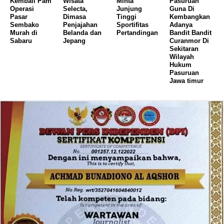
Kembali Pam
Wisata
Minta
Pasuruan
Operasi
Selecta,
Junjung
Guna Di
Pasar
Dimasa
Tinggi
Kembangkan
Sembako
Penjajahan
Sportifitas
Adanya
Murah di
Belanda dan
Pertandingan
Bandit Bandit
Sabaru
Jepang
Curanmor Di
Sekitaran
Wilayah
Hukum
Pasuruan
Jawa timur