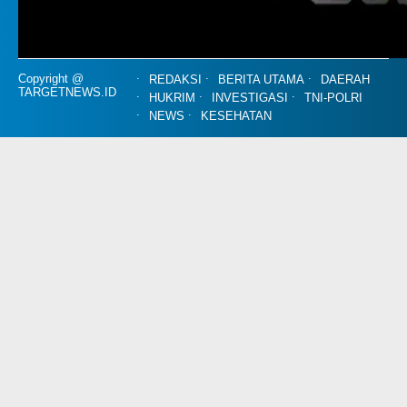
Copyright @
REDAKSI
BERITA UTAMA
DAERAH
TARGETNEWS.ID
HUKRIM
INVESTIGASI
TNI-POLRI
NEWS
KESEHATAN