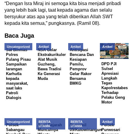
“Dengan Isra Miraj ini semoga kita bisa menjadi pribadi
yang lebih baik lagi, taat kepada agama dan selalu
bersyukur atas apa yang telah diberikan Allah SWT
kepada kita semua,” pungkasnya. (Ramil 08).
Baca Juga
Uncategorized
Artikel
Artikel
Artikel
Sat Binmas
NSA Gelar
Antisipasi
Polres
Ekstrakurikuler
Bencana Dan
Pulang Pisau
Alat Musik
Kesiapan
DPD PJI
Sampaikan
Guzheng,
Pemilu,
Sulsel
larangan
Bawa Tradisi
Pemprov
Apresiasi
Karhutla
Ke Generasi
Gelar Rakor
Langkah
kepada
Muda
Bersama
Tegas
masyarakat,
BMKG
Kapolrestabes
saat laks
Terhadap
Patroli
Pelaku Geng
Dialogis
Motor
Uncategorized
BERITA
BERITA
Artikel
Polsek
Awal Sejarah
Danramil
Polsek
UTAMA
UTAMA
Sabangau
Munculnya
09/Kutowinangun
Purwosari