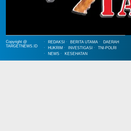
Copyright @
REDAKSI
BERITA UTAMA
DAERAH
TARGETNEWS.ID
HUKRIM
INVESTIGASI
TNI-POLRI
NEWS
KESEHATAN