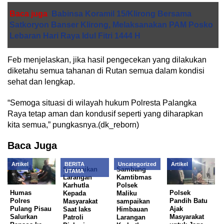
Baca juga
Babinsa Koramil 15/Klirong Bersama
Satkoryon Banser Klirong, Melaksanakan PAM Posko
Lebaran Hari Raya Idul Fitri 1444 H
Feb menjelaskan, jika hasil pengecekan yang dilakukan
diketahu semua tahanan di Rutan semua dalam kondisi
sehat dan lengkap.
“Semoga situasi di wilayah hukum Polresta Palangka
Raya tetap aman dan kondusif seperti yang diharapkan
kita semua,” pungkasnya.(dk_reborn)
Baca Juga
Artikel
BERITA
Uncategorized
Artikel
Sampaikan
Sambang
UTAMA
Larangan
Kamtibmas
Karhutla
Polsek
Humas
Polsek
Kepada
Maliku
Polres
Pandih Batu
Masyarakat
sampaikan
Pulang Pisau
Ajak
Saat laks
Himbauan
Salurkan
Masyarakat
Patroli
Larangan