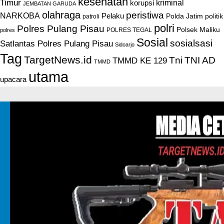
kesehatan
Timur
kriminal
korupsi
JEMBATAN GARUDA
olahraga
peristiwa
NARKOBA
Pelaku
Polda Jatim
politik
patroli
polri
Polres Pulang Pisau
Polsek Maliku
POLRES TEGAL
polres
Sosial
sosialsasi
Satlantas Polres Pulang Pisau
Sidoarjo
Tag
TargetNews.id
Tni
TNI AD
TMMD KE 129
TMMD
utama
upacara