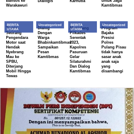
Bansos ke
untuk Jaga
Dialogis
Karhutla
Warakawuri
Kamtibmas
BERITA
Uncategorized
BERITA
Uncategorized
Tragis,
Dialog
Menjelang
Program
UTAMA
UTAMA
Seorang
Dengan
Pilkades
Bajaka
Pengendara
Warga
Serentak
Presisi
Motor saat
Bhabinkamtibmas
2023,
Polres
Hendak
Sampaikan
Kapolres
Pulang Pisau
Nyebrang
Pesan
Pasuruan
tidak hanya
Mau ke
Kamtibmas
Gelar
sasar anak
SPBU,
Silaturahmi
anak saja
Diterjang
Dan Dialog
yang
Mobil Hingga
Kamtibmas
disambangi
Tewas