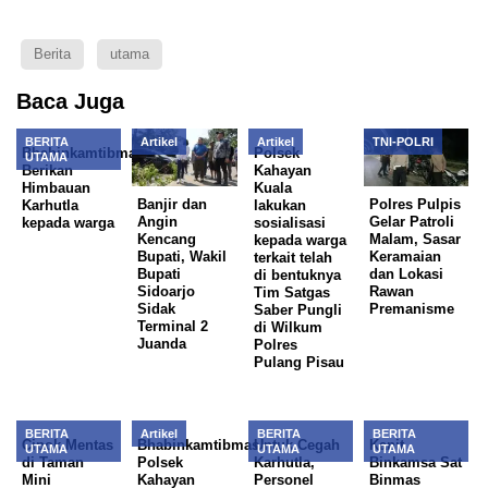
Berita
utama
Baca Juga
BERITA
Artikel
Artikel
TNI-POLRI
Bhabinkamtibmas
Polsek
UTAMA
Berikan
Kahayan
Himbauan
Kuala
Banjir dan
Polres Pulpis
Karhutla
lakukan
Angin
Gelar Patroli
kepada warga
sosialisasi
Kencang
Malam, Sasar
kepada warga
Bupati, Wakil
Keramaian
terkait telah
Bupati
dan Lokasi
di bentuknya
Sidoarjo
Rawan
Tim Satgas
Sidak
Premanisme
Saber Pungli
Terminal 2
di Wilkum
Juanda
Polres
Pulang Pisau
BERITA
Artikel
BERITA
BERITA
Cipok Mentas
Bhabinkamtibmas
Untuk Cegah
Kanit
UTAMA
UTAMA
UTAMA
di Taman
Polsek
Karhutla,
Binkamsa Sat
Mini
Kahayan
Personel
Binmas