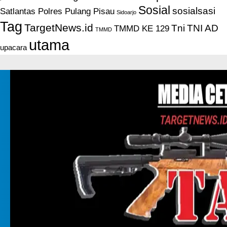
Sosial
sosialsasi
Satlantas Polres Pulang Pisau
Sidoarjo
Tag
TargetNews.id
Tni
TNI AD
TMMD KE 129
TMMD
utama
upacara