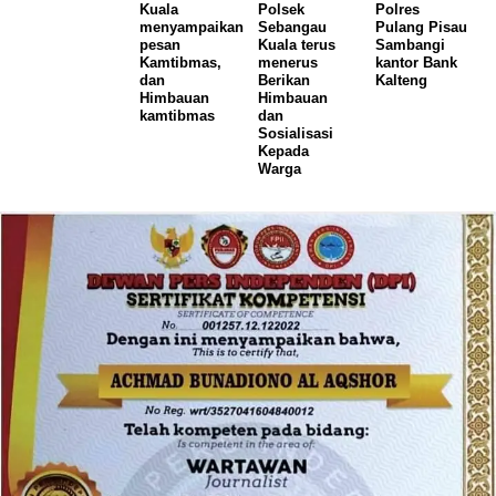
Kuala
Polsek
Polres
menyampaikan
Sebangau
Pulang Pisau
pesan
Kuala terus
Sambangi
Kamtibmas,
menerus
kantor Bank
dan
Berikan
Kalteng
Himbauan
Himbauan
kamtibmas
dan
Sosialisasi
Kepada
Warga