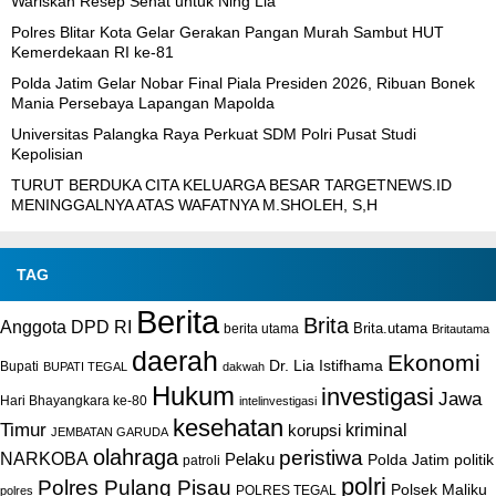
Wariskan Resep Sehat untuk Ning Lia
Polres Blitar Kota Gelar Gerakan Pangan Murah Sambut HUT
Kemerdekaan RI ke-81
Polda Jatim Gelar Nobar Final Piala Presiden 2026, Ribuan Bonek
Mania Persebaya Lapangan Mapolda
Universitas Palangka Raya Perkuat SDM Polri Pusat Studi
Kepolisian
TURUT BERDUKA CITA KELUARGA BESAR TARGETNEWS.ID
MENINGGALNYA ATAS WAFATNYA M.SHOLEH, S,H
TAG
Berita
Brita
Anggota DPD RI
Brita.utama
berita utama
Britautama
daerah
Ekonomi
Dr. Lia Istifhama
Bupati
BUPATI TEGAL
dakwah
Hukum
investigasi
Jawa
Hari Bhayangkara ke-80
intelinvestigasi
kesehatan
Timur
kriminal
korupsi
JEMBATAN GARUDA
olahraga
peristiwa
NARKOBA
Pelaku
Polda Jatim
politik
patroli
polri
Polres Pulang Pisau
Polsek Maliku
POLRES TEGAL
polres