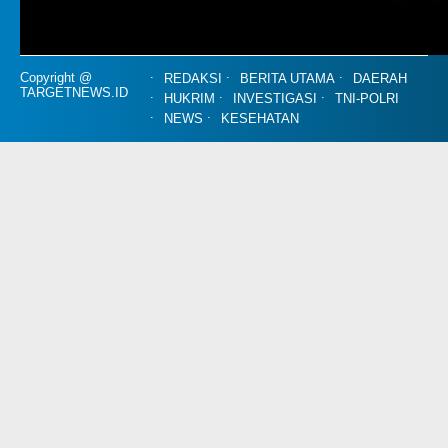
Copyright @
REDAKSI
BERITA UTAMA
DAERAH
TARGETNEWS.ID
HUKRIM
INVESTIGASI
TNI-POLRI
NEWS
KESEHATAN