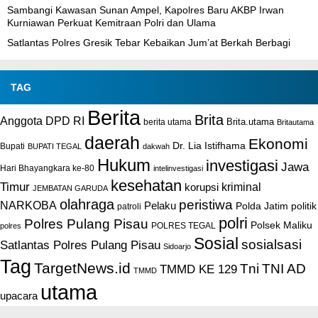
Sambangi Kawasan Sunan Ampel, Kapolres Baru AKBP Irwan
Kurniawan Perkuat Kemitraan Polri dan Ulama
Satlantas Polres Gresik Tebar Kebaikan Jum’at Berkah Berbagi
TAG
Berita
Brita
Anggota DPD RI
Brita.utama
berita utama
Britautama
daerah
Ekonomi
Dr. Lia Istifhama
Bupati
BUPATI TEGAL
dakwah
Hukum
investigasi
Jawa
Hari Bhayangkara ke-80
intelinvestigasi
kesehatan
Timur
kriminal
korupsi
JEMBATAN GARUDA
olahraga
peristiwa
NARKOBA
Pelaku
Polda Jatim
politik
patroli
polri
Polres Pulang Pisau
Polsek Maliku
POLRES TEGAL
polres
Sosial
sosialsasi
Satlantas Polres Pulang Pisau
Sidoarjo
Tag
TargetNews.id
Tni
TNI AD
TMMD KE 129
TMMD
utama
upacara