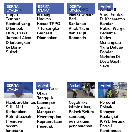
BERITA
BERITA
BERITA
Artikel
Jenazah
Polres
Hebat DPC
Waduh!!!
UTAMA
UTAMA
UTAMA
Prajurit
Malang
Madas Gresik
Viral Kembali
Tempur
Ungkap
Beri
Di Kecamatan
Kostrad yang
Kasus TPPO
Santunan
Bandar
Ditembak
7 Tersangka
Anak Yatim
Pulau, Warga
OPM, Praka
Berhasil
dan Ta’ jil
Bersama
Jumardi Akan
Diamankan
Romantis
Kades
Diterbangkan
Menangkap
ke Bone
Yang Diduga
Sulsel
Bandar
Narkoba Di
Desa Gajah
Sakti.
BERITA
Artikel
Artikel
Artikel
Serka Tarto
UTAMA
Gladi
Tangguh
Habiburokhman,
Cegah aksi
Personil
Lapangan
S.H., M.H. :
kriminalitas,
Polsek
Sarana
Kedudukan
Polsek Seltim
Kahayan
Mengasah
Polri dibawah
sambangi
Kuala giat
Keterampilan
Presiden
pos Satuan
KRYD berupa
Kepramukaan
secara
pengamanan
Patroli
Penegak
langsung
Kamtibmas