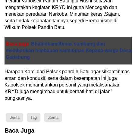
melalui Kapolsek Pandih Batu Iptu Husni setiawan
mengatakan kegiatan KRYD ini guna Mencegah dan
menekan peredaran Narkoba, Minuman keras ,Sajam,
serta tindak kejahatan lainnya seperti Premanisme di
Wilkum Polsek Pandih Batu.
Baca juga
Bhabinkamtibmas sambang dan
memberikan himbauan kamtibmas Kepada warga Desa
Gadabung
Harapan Kami dari Polsek panrdih Batu agar sitkamtibmas
aman dan kondusif, serta dalam kesempatan ini juga
Kapolsek menambahkan personil yang melaksanakan
KRYD juga mengimbau untuk berhati-hati di jalan”
pungkasnya.
Berita
Tag
utama
Baca Juga