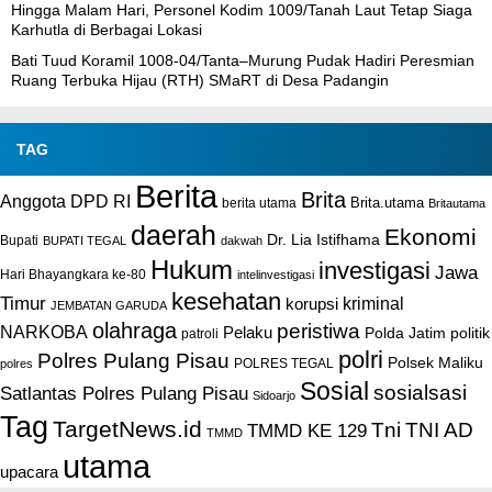
Hingga Malam Hari, Personel Kodim 1009/Tanah Laut Tetap Siaga
Karhutla di Berbagai Lokasi
Bati Tuud Koramil 1008-04/Tanta–Murung Pudak Hadiri Peresmian
Ruang Terbuka Hijau (RTH) SMaRT di Desa Padangin
TAG
Berita
Brita
Anggota DPD RI
Brita.utama
berita utama
Britautama
daerah
Ekonomi
Dr. Lia Istifhama
Bupati
BUPATI TEGAL
dakwah
Hukum
investigasi
Jawa
Hari Bhayangkara ke-80
intelinvestigasi
kesehatan
Timur
kriminal
korupsi
JEMBATAN GARUDA
olahraga
peristiwa
NARKOBA
Pelaku
Polda Jatim
politik
patroli
polri
Polres Pulang Pisau
Polsek Maliku
POLRES TEGAL
polres
Sosial
sosialsasi
Satlantas Polres Pulang Pisau
Sidoarjo
Tag
TargetNews.id
Tni
TNI AD
TMMD KE 129
TMMD
utama
upacara