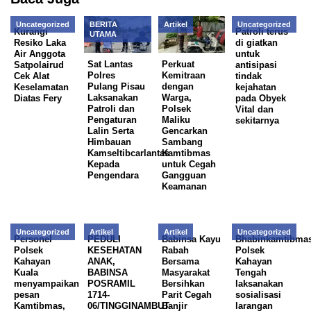
Uncategorized
BERITA
Artikel
Uncategorized
Kurangi
Patroli terus
UTAMA
Resiko Laka
di giatkan
Air Anggota
untuk
Sat Lantas
Perkuat
Satpolairud
antisipasi
Polres
Kemitraan
Cek Alat
tindak
Pulang Pisau
dengan
Keselamatan
kejahatan
Laksanakan
Warga,
Diatas Fery
pada Obyek
Patroli dan
Polsek
Vital dan
Pengaturan
Maliku
sekitarnya
Lalin Serta
Gencarkan
Himbauan
Sambang
Kamseltibcarlantas
Kamtibmas
Kepada
untuk Cegah
Pengendara
Gangguan
Keamanan
Uncategorized
Artikel
Artikel
Uncategorized
Personel
PEDULI
Babinsa Kayu
Bhabinkamtibma
Polsek
KESEHATAN
Rabah
Polsek
Kahayan
ANAK,
Bersama
Kahayan
Kuala
BABINSA
Masyarakat
Tengah
menyampaikan
POSRAMIL
Bersihkan
laksanakan
pesan
1714-
Parit Cegah
sosialisasi
Kamtibmas,
06/TINGGINAMBUT
Banjir
larangan