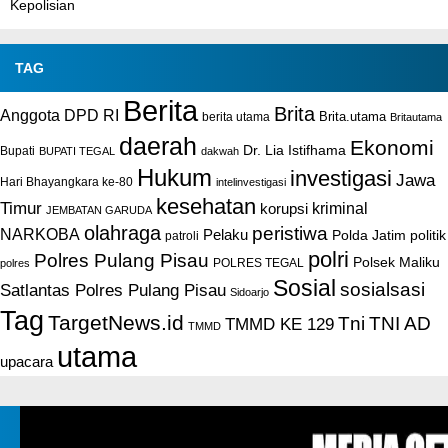
Kepolisian
TAG
Berita
Brita
Anggota DPD RI
Brita.utama
berita utama
Britautama
daerah
Ekonomi
Dr. Lia Istifhama
Bupati
BUPATI TEGAL
dakwah
Hukum
investigasi
Jawa
Hari Bhayangkara ke-80
intelinvestigasi
kesehatan
Timur
kriminal
korupsi
JEMBATAN GARUDA
olahraga
peristiwa
NARKOBA
Pelaku
Polda Jatim
politik
patroli
polri
Polres Pulang Pisau
Polsek Maliku
POLRES TEGAL
polres
Sosial
sosialsasi
Satlantas Polres Pulang Pisau
Sidoarjo
Tag
TargetNews.id
Tni
TNI AD
TMMD KE 129
TMMD
utama
upacara