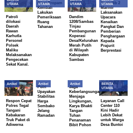
Piket Propam
Yontaifib 2
UTAMA
UTAMA
UTAMA
UTAMA
Kembali
Marinir
Lakukan
Laksanakan
Patroli
Dandim
Pemeriksaan
Upacara
dilokasi
1208/Sambas
Ruang
Kenaikan
Daerah
Tinjau
Tahanan
Pangkat Dan
Rawan
Pembangunan
Pemberian
Karhutla
Koperasi
Penghargaan
Personel
Desa/Kelurahan
Kepada
Polsek
Merah Putih
Prajurit
Maliku
di Wilayah
Berprestasi
Melaksanakan
Kabupaten
Pengecekan
Sambas
Sekat Kanal.
Artikel
Artikel
Artikel
BERITA
Polri
Jaga
UTAMA
Upayakan
Keberlangsungan
Stabilitas
Menjaga
Respon Cepat
Layanan Call
Harga
Lingkungan,
Polres Tegal
Center 110
Sembako
Karya Bhakti
Tangani
Kini Hadir
Jelang
Tangan
Kebakaran
Lebih Dekat
Ramadan
Tuhan
Truk Paket di
untuk Warga
Penanaman
Adiwerna
Desa Buntoi
Bibit Pohon