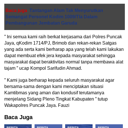
Baca juga
Tantangan Alam Tak Menyurutkan
Semangat Personel Kodim 1009/Tla Dalam
Pembangunan Jembatan Garuda
” Ini semua kami raih berkat kerjasama dari Polres Puncak
Jaya, qKodim 1714/PJ, Brimob dan rekan-rekan Satgas
yang ada serta kami berharap apa yang telah kami lakukan
dapat membuat efek jera kepada masyarakat sehingga
masyarakat dapat beraktivitas normal tanpa membawa alat
tajam ” ucap Kompol Sarifudin Ahmad.
” Kami juga berharap kepada seluruh masyarakat agar
bersama-sama dengan kami menciptakan situasi
Kamtibmas yang aman dan kondusif terutamanya
menjelang Sidang Pleno Tingkat Kabupaten ” tutup
Wakapolres Puncak Jaya. Fauzi
Baca Juga
BERITA
BERITA
BERITA
BERITA