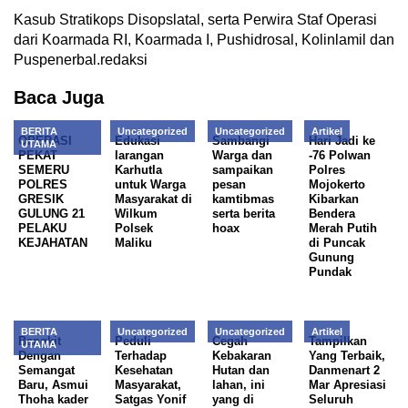
Kasub Stratikops Disopslatal, serta Perwira Staf Operasi
dari Koarmada RI, Koarmada I, Pushidrosal, Kolinlamil dan
Puspenerbal.redaksi
Baca Juga
BERITA
Uncategorized
Uncategorized
Artikel
OPERASI
Edukasi
Sambangi
Hari Jadi ke
UTAMA
PEKAT
larangan
Warga dan
-76 Polwan
SEMERU
Karhutla
sampaikan
Polres
POLRES
untuk Warga
pesan
Mojokerto
GRESIK
Masyarakat di
kamtibmas
Kibarkan
GULUNG 21
Wilkum
serta berita
Bendera
PELAKU
Polsek
hoax
Merah Putih
KEJAHATAN
Maliku
di Puncak
Gunung
Pundak
BERITA
Uncategorized
Uncategorized
Artikel
Bangkit
Peduli
Cegah
Tampilkan
UTAMA
Dengan
Terhadap
Kebakaran
Yang Terbaik,
Semangat
Kesehatan
Hutan dan
Danmenart 2
Baru, Asmui
Masyarakat,
lahan, ini
Mar Apresiasi
Thoha kader
Satgas Yonif
yang di
Seluruh