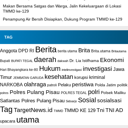
Makan Bersama Satgas dan Warga, Jalin Kekeluargaan di Lokasi
TMMD ke-129
Penampung Air Bersih Disiapkan, Dukung Program TMMD ke-129
TAG
Berita
Brita
Anggota DPD RI
Brita.utama
berita utama
Britautama
daerah
Ekonomi
Dr. Lia Istifhama
Bupati
BUPATI TEGAL
dakwah
Hukum
investigasi
Jawa
Hari Bhayangkara ke-80
intelinvestigasi
kesehatan
Timur
kriminal
korupsi
JEMBATAN GARUDA
olahraga
peristiwa
NARKOBA
Pelaku
Polda Jatim
politik
patroli
polri
Polres Pulang Pisau
Polsek Maliku
POLRES TEGAL
polres
Sosial
sosialsasi
Satlantas Polres Pulang Pisau
Sidoarjo
Tag
TargetNews.id
Tni
TNI AD
TMMD KE 129
TMMD
utama
upacara