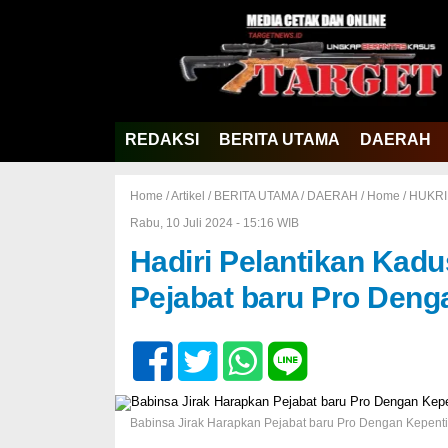
REDAKSI
BERITA UTAMA
DAERAH
Home /
Artikel
/
BERITA UTAMA
/
DAERAH
/
Home
/
HUKR
Rabu, 10 Juli 2024 - 15:16 WIB
Hadiri Pelantikan Kadu
Pejabat baru Pro Deng
Babinsa Jirak Harapkan Pejabat baru Pro Dengan Kepent