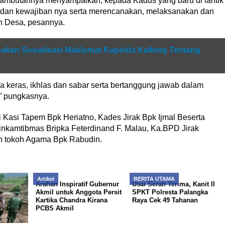
 sambutannya menyampaikan, kepada Kadus yang baru di lantik
s dan kewajiban nya serta merencanakan, melaksanakan dan
n Desa, pesannya.
akan Sosialisasi Maklumat Kapolda Kalteng Tentang
a keras, ikhlas dan sabar serta bertanggung jawab dalam
” pungkasnya.
 Kasi Tapem Bpk Heriatno, Kades Jirak Bpk Ijmal Beserta
inkamtibmas Bripka Feterdinand F. Malau, Ka.BPD Jirak
an tokoh Agama Bpk Rabudin.
Artikel
BERITA UTAMA
Arahan Inspiratif Gubernur
Usai Serah Terima, Kanit II
Akmil untuk Anggota Persit
SPKT Polresta Palangka
Kartika Chandra Kirana
Raya Cek 49 Tahanan
PCBS Akmil