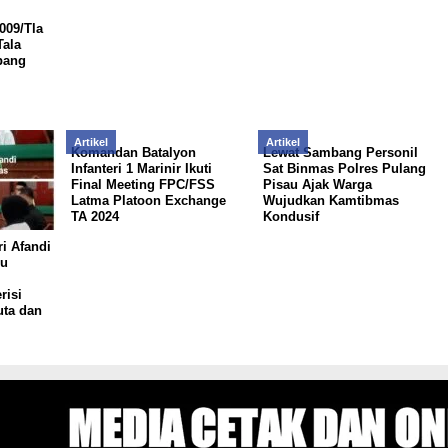
009/Tla
Tala
bang
Artikel
Artikel
Komandan Batalyon
Lewat Sambang Personil
Infanteri 1 Marinir Ikuti
Sat Binmas Polres Pulang
Final Meeting FPC/FSS
Pisau Ajak Warga
Latma Platoon Exchange
Wujudkan Kamtibmas
TA 2024
Kondusif
i Afandi
ru
risi
uta dan