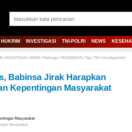
HUKRIM
INVESTIGASI
TNI-POLRI
NEWS
KESEHA
IM
/
INVESTIGASI
/
NEWS
/
Olahraga
/
PENDIDIKAN
/
Tag
/
TNI
/
Uncategorized
s, Babinsa Jirak Harapkan
an Kepentingan Masyarakat
ingan Masyarakat