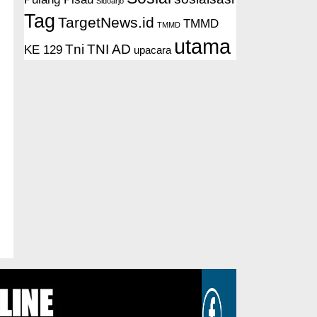
Sidoarjo
Tag
TargetNews.id
TMMD
TMMD
utama
Tni
TNI AD
KE 129
upacara