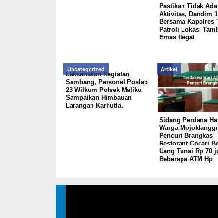
Pastikan Tidak Ada
Aktivitas, Dandim 1
Bersama Kapolres 
Patroli Lokasi Tam
Emas Ilegal
Uncategorized
Artikel
Laksanakan Kegiatan
Sambang, Personel Poslap
23 Wilkum Polsek Maliku
Sampaikan Himbauan
Larangan Karhutla.
Sidang Perdana Har
Warga Mojoklangg
Pencuri Brangkas
Restorant Cocari Be
Uang Tunai Rp 70 j
Beberapa ATM Hp