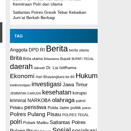
Kemitraan Polri dan Ulama
Satlantas Polres Gresik Tebar Kebaikan
Jum’at Berkah Berbagi
TAG
Berita
Anggota DPD RI
berita utama
Brita
Brita.utama
Britautama
Bupati
BUPATI TEGAL
daerah
Dr. Lia Istifhama
dakwah
Hukum
Ekonomi
Hari Bhayangkara ke-80
investigasi
Jawa Timur
intelinvestigasi
kesehatan
korupsi
JEMBATAN GARUDA
olahraga
kriminal
NARKOBA
patroli
peristiwa
Pelaku
Polda Jatim
politik
polres
Polres Pulang Pisau
POLRES TEGAL
polri
Satlantas Polres
Polsek Maliku
Sosial
sosialsasi
Pulang Pisau