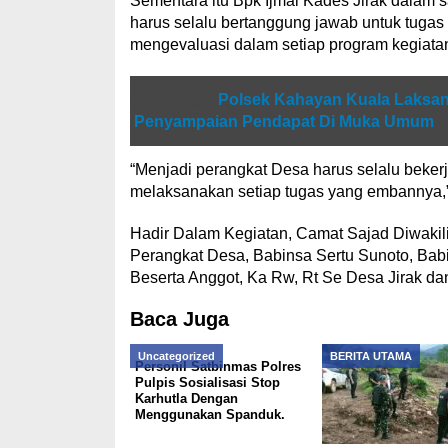
Sementara itu Bpk Ijmal Kades Jirak dalam
harus selalu bertanggung jawab untuk tuga
mengevaluasi dalam setiap program kegiata
Baca juga
Polsek Kahayan Kuala Laksan
Penyampaian Pendapat Di Muka Umum
“Menjadi perangkat Desa harus selalu bekerj
melaksanakan setiap tugas yang embannya,
Hadir Dalam Kegiatan, Camat Sajad Diwakili
Perangkat Desa, Babinsa Sertu Sunoto, Bab
Beserta Anggot, Ka Rw, Rt Se Desa Jirak d
Baca Juga
Uncategorized
BERITA UTAMA
Personil Satbinmas Polres
Pulpis Sosialisasi Stop
Karhutla Dengan
Menggunakan Spanduk.