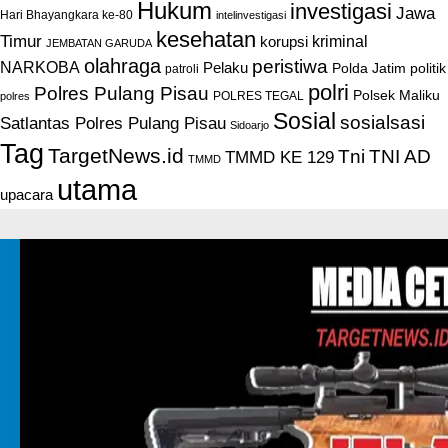
Hukum
investigasi
Jawa
Hari Bhayangkara ke-80
intelinvestigasi
kesehatan
Timur
kriminal
korupsi
JEMBATAN GARUDA
olahraga
peristiwa
NARKOBA
Pelaku
Polda Jatim
politik
patroli
polri
Polres Pulang Pisau
Polsek Maliku
POLRES TEGAL
polres
Sosial
sosialsasi
Satlantas Polres Pulang Pisau
Sidoarjo
Tag
TargetNews.id
Tni
TNI AD
TMMD KE 129
TMMD
utama
upacara