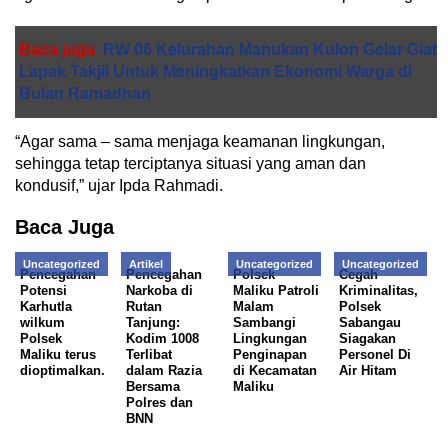
Baca juga
RW 06 Kelurahan Manukan Kulon Gelar Giat
Lapak Takjil Untuk Meningkatkan Ekonomi Warga di
Bulan Ramadhan
“Agar sama – sama menjaga keamanan lingkungan,
sehingga tetap terciptanya situasi yang aman dan
kondusif,” ujar Ipda Rahmadi.
Baca Juga
Uncategorized
Artikel
Uncategorized
Uncategorized
Pencegahan
Pencegahan
Polsek
Cegah
Potensi
Narkoba di
Maliku Patroli
Kriminalitas,
Karhutla
Rutan
Malam
Polsek
wilkum
Tanjung:
Sambangi
Sabangau
Polsek
Kodim 1008
Lingkungan
Siagakan
Maliku terus
Terlibat
Penginapan
Personel Di
dioptimalkan.
dalam Razia
di Kecamatan
Air Hitam
Bersama
Maliku
Polres dan
BNN