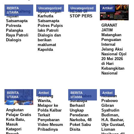
BERITA
Uncategorized
Uncategorized
Artikel
Bank Kalteng
Upaya cegah
RESMI DI
UTAMA
Tujuan
Karhutla
STOP PERS
Satsamapta
Satsamapta
GRANAT
Polresta
Polres Pulpis
JATIM
Palangka
laks Patroli
Matangkan
Raya Patroli
Dialogis dan
Penguatan
Dialogis
berikan
Internal
maklumat
Jelang Aksi
Kapolda
Nasional Ojol
20 Mei 2026
di Hari
Kebangkitan
Nasional
BERITA
Artikel
BERITA
Artikel
Seorang
Polrestabes
Relawan
UTAMA
UTAMA
Wanita,
Surabaya
Prabowo
Melapor ke
Berhasil
Gibran
Angkutan
Polda Kalbar
Ungkap
Syafrudin
Pelajar Gratis
Terkait
Peredaran
Budiman,
Kota Batu,
Penyebaran
Narkoba, 48
H.A. Bashar,
Masuk
Video Mesum
Poket Sabu
Utje Gustaaf,
Katagori
Pribadinya
Disita
Lisman
Proyek