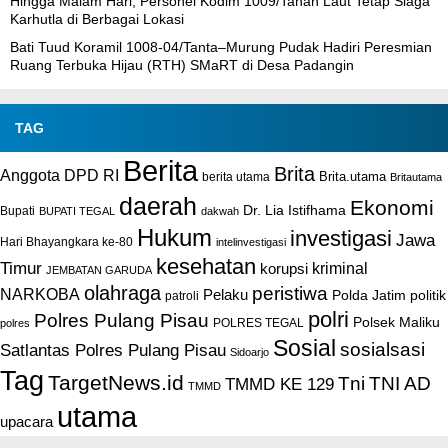
Hingga Malam Hari, Personel Kodim 1009/Tanah Laut Tetap Siaga
Karhutla di Berbagai Lokasi
Bati Tuud Koramil 1008-04/Tanta–Murung Pudak Hadiri Peresmian
Ruang Terbuka Hijau (RTH) SMaRT di Desa Padangin
TAG
Berita
Brita
Anggota DPD RI
Brita.utama
berita utama
Britautama
daerah
Ekonomi
Dr. Lia Istifhama
Bupati
BUPATI TEGAL
dakwah
Hukum
investigasi
Jawa
Hari Bhayangkara ke-80
intelinvestigasi
kesehatan
Timur
kriminal
korupsi
JEMBATAN GARUDA
olahraga
peristiwa
NARKOBA
Pelaku
Polda Jatim
politik
patroli
polri
Polres Pulang Pisau
Polsek Maliku
POLRES TEGAL
polres
Sosial
sosialsasi
Satlantas Polres Pulang Pisau
Sidoarjo
Tag
TargetNews.id
Tni
TNI AD
TMMD KE 129
TMMD
utama
upacara