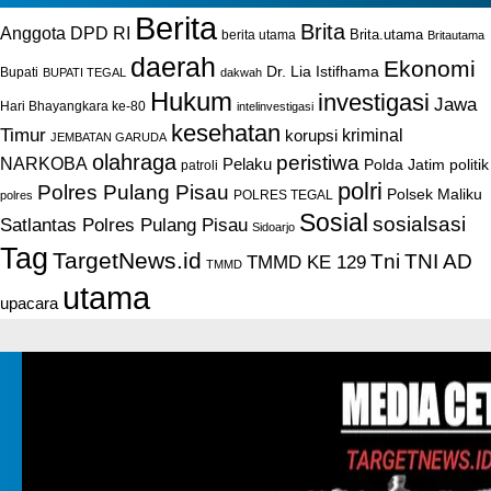
Berita
Brita
Anggota DPD RI
Brita.utama
berita utama
Britautama
daerah
Ekonomi
Dr. Lia Istifhama
Bupati
BUPATI TEGAL
dakwah
Hukum
investigasi
Jawa
Hari Bhayangkara ke-80
intelinvestigasi
kesehatan
Timur
kriminal
korupsi
JEMBATAN GARUDA
olahraga
peristiwa
NARKOBA
Pelaku
Polda Jatim
politik
patroli
polri
Polres Pulang Pisau
Polsek Maliku
POLRES TEGAL
polres
Sosial
sosialsasi
Satlantas Polres Pulang Pisau
Sidoarjo
Tag
TargetNews.id
Tni
TNI AD
TMMD KE 129
TMMD
utama
upacara