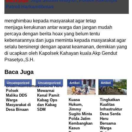
Baca juga
Jaga Situasi Wilayah, Polsek Rakumpit
Patroli Harkamtibmas
menghimbau kepada masyarakat agar tetap
menjaga kerukunan antar warga dan jangan mudah
percaya dengan berita hoax yang belum tentu
kebenarannya dan juga meminta kepada masyarakat agar
selalu bersinergi dengan aparat keamanan, demikian yang
di ucapkan oleh Kapolsek Kahayan kuala Akp Gendut
Prasetyo.,S.H.
Baca Juga
Uncategorized
Uncategorized
Artikel
Artikel
Bhabinkamtibmas
Suasana Haru
Polsek
Mewarnai
Maliku DDS
Kenal Pamit
Kuasa
Tingkatkan
Warga
Kabag Ops
Hukum,
Kualitas
Masyarakat di
dan Kabag
Jimmy
Infrastruktur
Desa Binaan
SDM
Sugito Minta
Desa Serda
Polda Jatim
Heru
Kembangkan
Bersama
Kasus
Warga