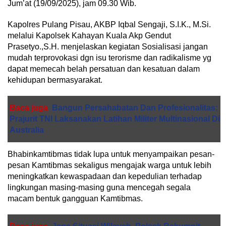
Jum’at (19/09/2025), jam 09.30 Wib.
Kapolres Pulang Pisau, AKBP Iqbal Sengaji, S.I.K., M.Si.
melalui Kapolsek Kahayan Kuala Akp Gendut
Prasetyo.,S.H. menjelaskan kegiatan Sosialisasi jangan
mudah terprovokasi dgn isu terorisme dan radikalisme yg
dapat memecah belah persatuan dan kesatuan dalam
kehidupan bermasyarakat.
Baca juga
Bangun Persahabatan Dan Profesionalitas:
Prajurit TNI Laksanakan Latihan Militer Multinasional Di
Australia
Bhabinkamtibmas tidak lupa untuk menyampaikan pesan-
pesan Kamtibmas sekaligus mengajak warga untuk lebih
meningkatkan kewaspadaan dan kepedulian terhadap
lingkungan masing-masing guna mencegah segala
macam bentuk gangguan Kamtibmas.