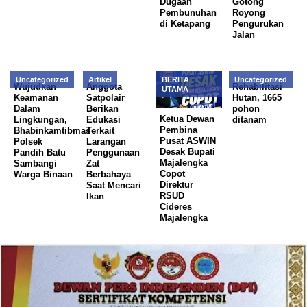
Dugaan
Gotong
Pembunuhan
Royong
di Ketapang
Pengurukan
Jalan
Uncategorized
Artikel
BERITA
Uncategorized
Wujudkan
Anggota
Rehabilitasi
UTAMA
Keamanan
Satpolair
Hutan, 1665
Dalam
Berikan
pohon
Ketua Dewan
Lingkungan,
Edukasi
ditanam
Pembina
Bhabinkamtibmas
Terkait
Pusat ASWIN
Polsek
Larangan
Desak Bupati
Pandih Batu
Penggunaan
Majalengka
Sambangi
Zat
Copot
Warga Binaan
Berbahaya
Direktur
Saat Mencari
RSUD
Ikan
Cideres
Majalengka