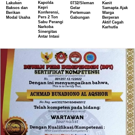
Kapolda
Lakuken
0732/Sleman
Kanit
Kepri
Baksos dan
Gelar
Samapta Ajak
Konferensi,
Berikan
Pertemuan
Warga
Pers 2 Ton
Modal Usaha
Gabungan
Berperan
Sabu Perangi
Aktif Cegah
Narkoba
Karhutla
Sinergitas
Antar Intasi