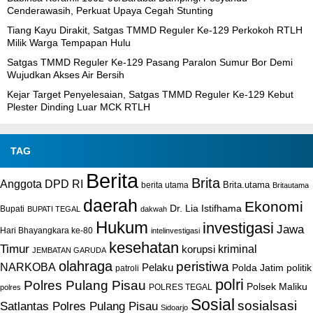
Cenderawasih, Perkuat Upaya Cegah Stunting
Tiang Kayu Dirakit, Satgas TMMD Reguler Ke-129 Perkokoh RTLH
Milik Warga Tempapan Hulu
Satgas TMMD Reguler Ke-129 Pasang Paralon Sumur Bor Demi
Wujudkan Akses Air Bersih
Kejar Target Penyelesaian, Satgas TMMD Reguler Ke-129 Kebut
Plester Dinding Luar MCK RTLH
TAG
Berita
Brita
Anggota DPD RI
Brita.utama
berita utama
Britautama
daerah
Ekonomi
Dr. Lia Istifhama
Bupati
BUPATI TEGAL
dakwah
Hukum
investigasi
Jawa
Hari Bhayangkara ke-80
intelinvestigasi
kesehatan
Timur
kriminal
korupsi
JEMBATAN GARUDA
olahraga
peristiwa
NARKOBA
Pelaku
Polda Jatim
politik
patroli
polri
Polres Pulang Pisau
Polsek Maliku
POLRES TEGAL
polres
Sosial
sosialsasi
Satlantas Polres Pulang Pisau
Sidoarjo