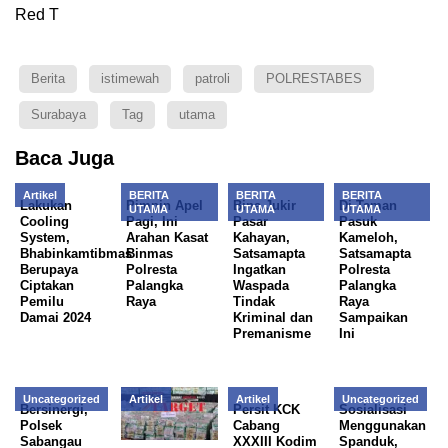
Red T
Berita
istimewah
patroli
POLRESTABES
Surabaya
Tag
utama
Baca Juga
Artikel
BERITA
BERITA
BERITA
Lakukan
Pimpin Apel
Bina Jukir
Di Taman
UTAMA
UTAMA
UTAMA
Cooling
Pagi, Ini
Pasar
Pasuk
System,
Arahan Kasat
Kahayan,
Kameloh,
Bhabinkamtibmas
Binmas
Satsamapta
Satsamapta
Berupaya
Polresta
Ingatkan
Polresta
Ciptakan
Palangka
Waspada
Palangka
Pemilu
Raya
Tindak
Raya
Damai 2024
Kriminal dan
Sampaikan
Premanisme
Ini
Uncategorized
Artikel
Artikel
Uncategorized
Bersinergi,
Persit KCK
Sosialisasi
Polsek
Cabang
Menggunakan
Sabangau
XXXIII Kodim
Spanduk,