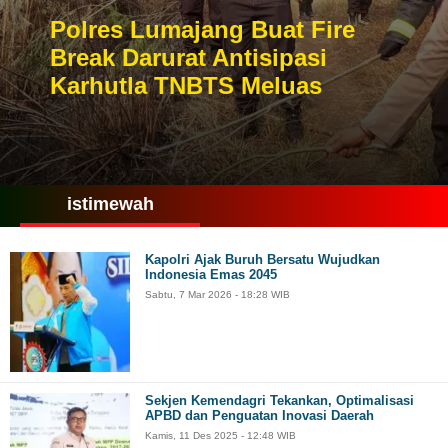
Polres Lumajang Buat Fire
Break Darurat Antisipasi
Karhutla TNBTS Meluas
istimewah
Kapolri Ajak Buruh Bersatu Wujudkan
Indonesia Emas 2045
Sabtu, 7 Mar 2026 - 18:28 WIB
Sekjen Kemendagri Tekankan, Optimalisasi
APBD dan Penguatan Inovasi Daerah
Kamis, 11 Des 2025 - 12:48 WIB