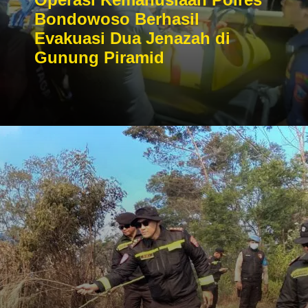
Bondowoso Berhasil
Evakuasi Dua Jenazah di
Gunung Piramid