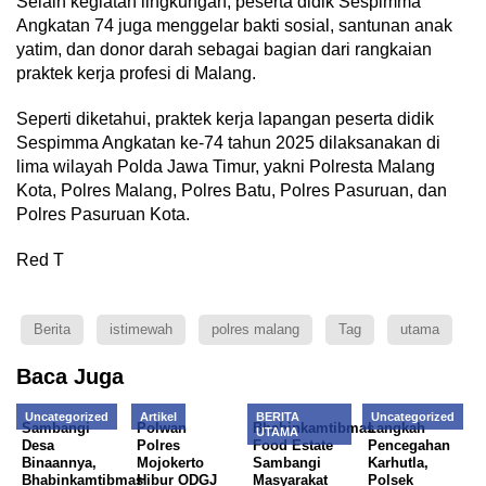
Selain kegiatan lingkungan, peserta didik Sespimma
Angkatan 74 juga menggelar bakti sosial, santunan anak
yatim, dan donor darah sebagai bagian dari rangkaian
praktek kerja profesi di Malang.
Seperti diketahui, praktek kerja lapangan peserta didik
Sespimma Angkatan ke-74 tahun 2025 dilaksanakan di
lima wilayah Polda Jawa Timur, yakni Polresta Malang
Kota, Polres Malang, Polres Batu, Polres Pasuruan, dan
Polres Pasuruan Kota.
Red T
Berita
istimewah
polres malang
Tag
utama
Baca Juga
Uncategorized
Artikel
BERITA
Uncategorized
Sambangi
Polwan
Bhabinkamtibmas
Langkah
UTAMA
Desa
Polres
Food Estate
Pencegahan
Binaannya,
Mojokerto
Sambangi
Karhutla,
Bhabinkamtibmas
Hibur ODGJ
Masyarakat
Polsek