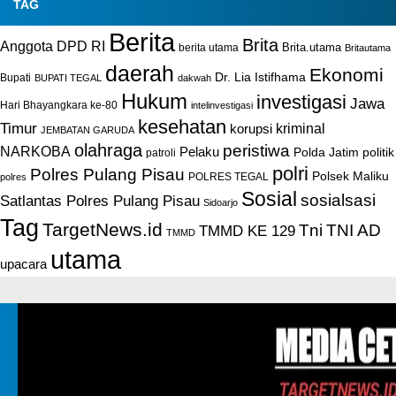
TAG
Berita
Brita
Anggota DPD RI
Brita.utama
berita utama
Britautama
daerah
Ekonomi
Dr. Lia Istifhama
Bupati
BUPATI TEGAL
dakwah
Hukum
investigasi
Jawa
Hari Bhayangkara ke-80
intelinvestigasi
kesehatan
Timur
kriminal
korupsi
JEMBATAN GARUDA
olahraga
peristiwa
NARKOBA
Pelaku
Polda Jatim
politik
patroli
polri
Polres Pulang Pisau
Polsek Maliku
POLRES TEGAL
polres
Sosial
sosialsasi
Satlantas Polres Pulang Pisau
Sidoarjo
Tag
TargetNews.id
Tni
TNI AD
TMMD KE 129
TMMD
utama
upacara