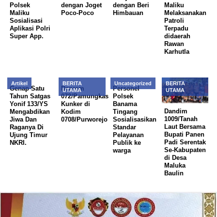
Polsek
dengan Joget
dengan Beri
Maliku
Maliku
Poco-Poco
Himbauan
Melaksanakan
Sosialisasi
Patroli
Aplikasi Polri
Terpadu
Super App.
didaerah
Rawan
Karhutla
Artikel
BERITA
Uncategorized
BERITA
Genap Satu
Danrem
Personel
UTAMA
UTAMA
Tahun Satgas
072/Pamungkas
Polsek
Yonif 133/YS
Kunker di
Banama
Dandim
Mengabdikan
Kodim
Tingang
1009/Tanah
Jiwa Dan
0708/Purworejo
Sosialisasikan
Laut Bersama
Raganya Di
Standar
Bupati Panen
Ujung Timur
Pelayanan
Padi Serentak
NKRI.
Publik ke
Se-Kabupaten
warga
di Desa
Maluka
Baulin