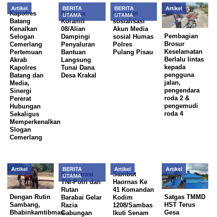
Artikel
BERITA
BERITA
Artikel
Kapolres
Babinsa
kegiatan
UTAMA
UTAMA
Batang
Koramil
sosialisasi
Kenalkan
08/Alian
Akun Media
Pembagian
Selogan
Dampingi
sosial Humas
Brosur
Cemerlang
Penyaluran
Polres
Keselamatan
Pertemuan
Bantuan
Pulang Pisau
Berlalu lintas
Akrab
Langsung
kepada
Kapolres
Tunai Dana
pengguna
Batang dan
Desa Krakal
jalan,
Media,
pengendara
Sinergi
roda 2 &
Pererat
pengemudi
Hubungan
roda 4
Sekaligus
Memperkenalkan
Slogan
Cemerlang
Artikel
BERITA
Artikel
Artikel
Kolaborasi
Sambut
UTAMA
TNI-Polri dan
Haornas Ke
Rutan
41 Komandan
Dengan Rutin
Satgas TMMD
Barabai Gelar
Kodim
Sambang,
HST Terus
Razia
1208/Sambas
Bhabinkamtibmas
Gesa
Gabungan
Ikuti Senam