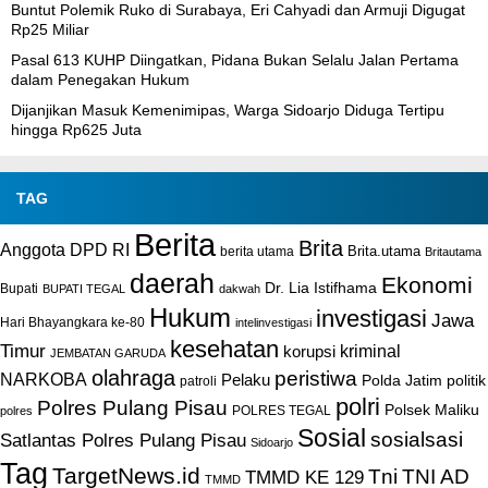
Buntut Polemik Ruko di Surabaya, Eri Cahyadi dan Armuji Digugat
Rp25 Miliar
Pasal 613 KUHP Diingatkan, Pidana Bukan Selalu Jalan Pertama
dalam Penegakan Hukum
Dijanjikan Masuk Kemenimipas, Warga Sidoarjo Diduga Tertipu
hingga Rp625 Juta
TAG
Berita
Brita
Anggota DPD RI
Brita.utama
berita utama
Britautama
daerah
Ekonomi
Dr. Lia Istifhama
Bupati
BUPATI TEGAL
dakwah
Hukum
investigasi
Jawa
Hari Bhayangkara ke-80
intelinvestigasi
kesehatan
Timur
kriminal
korupsi
JEMBATAN GARUDA
olahraga
peristiwa
NARKOBA
Pelaku
Polda Jatim
politik
patroli
polri
Polres Pulang Pisau
Polsek Maliku
POLRES TEGAL
polres
Sosial
sosialsasi
Satlantas Polres Pulang Pisau
Sidoarjo
Tag
TargetNews.id
Tni
TNI AD
TMMD KE 129
TMMD