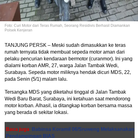
Foto: Curi Motor dari Teras Rumah, Seorang Residivis Berhasil Diamankan
Polsek Kenjeran
TANJUNG PERSK – Meski sudah dimasukkan ke teras
rumah ternyata tidak membuat sepeda motor aman dari
pelaku pencurian kendaraan bermotor (curanmor). Ini yang
dialami korban AMR, 27, warga Jalan Tambak Wedi,
Surabaya. Sepeda motor miliknya hendak dicuri MDS, 22,
pada Senin (5/1) malam lalu.
Tersangka MDS yang diketahui tinggal di Jalan Tambak
Wedi Baru Barat, Surabaya, ini ketahuan saat mendorong
motor korban. Alhasil, ia ditangkap korban bersama massa
yang berada di sekitar lokasi.
Baca juga
Babinsa Koramil 06/Sruweng Melaksanakan
Pendampingan BIAS