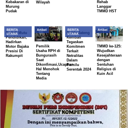
Kebakaran di
Rehab
Wilayah
Murung
Langgar
Pudak
TMMD HST
BERITA
Artikel
BERITA
Artikel
Peduli Mutu
Polda Jateng
UTAMA
UTAMA
Pendidikan,
Kembali
Hadirkan
Tegaskan
Pemilik
TMMD ke-125:
Motor Bajaka
Komitmen
Usaha RPH di
Wujudkan
Presisi Di
Terkait
Bungurasih
Kesejahteraan
Rakumpit
Netralitas
Saat
dengan
Dalam
Dikonfimasi,Ucapkan
Sentuhan
Pemilu
Hal Menohok
Religius di
Serentak 2024
Tentang
Kuin Acil
Media