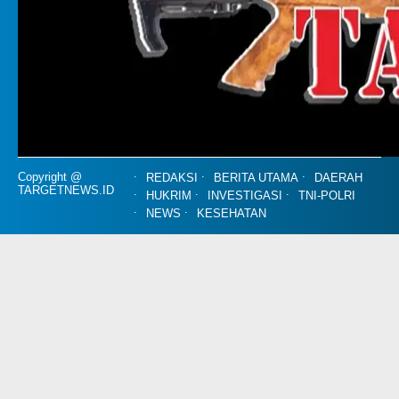
Copyright @
REDAKSI
BERITA UTAMA
DAERAH
TARGETNEWS.ID
HUKRIM
INVESTIGASI
TNI-POLRI
NEWS
KESEHATAN