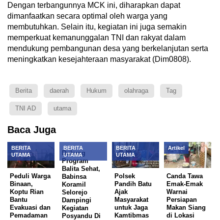
Dengan terbangunnya MCK ini, diharapkan dapat
dimanfaatkan secara optimal oleh warga yang
membutuhkan. Selain itu, kegiatan ini juga semakin
memperkuat kemanunggalan TNI dan rakyat dalam
mendukung pembangunan desa yang berkelanjutan serta
meningkatkan kesejahteraan masyarakat (Dim0808).
Berita
daerah
Hukum
olahraga
Tag
TNI AD
utama
Baca Juga
BERITA
BERITA
BERITA
Artikel
Dukung
UTAMA
UTAMA
UTAMA
Program
Balita Sehat,
Peduli Warga
Polsek
Canda Tawa
Babinsa
Binaan,
Pandih Batu
Emak-Emak
Koramil
Koptu Rian
Ajak
Warnai
Selorejo
Bantu
Masyarakat
Persiapan
Dampingi
Evakuasi dan
untuk Jaga
Makan Siang
Kegiatan
Pemadaman
Kamtibmas
di Lokasi
Posyandu Di