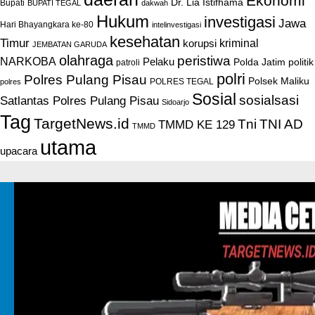
Ekonomi
Dr. Lia Istifhama
Bupati
BUPATI TEGAL
dakwah
Hukum
investigasi
Jawa
Hari Bhayangkara ke-80
intelinvestigasi
kesehatan
Timur
kriminal
korupsi
JEMBATAN GARUDA
olahraga
peristiwa
NARKOBA
Pelaku
Polda Jatim
politik
patroli
polri
Polres Pulang Pisau
Polsek Maliku
POLRES TEGAL
polres
Sosial
sosialsasi
Satlantas Polres Pulang Pisau
Sidoarjo
Tag
TargetNews.id
Tni
TNI AD
TMMD KE 129
TMMD
utama
upacara