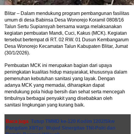
Blitar – Dalam mendukung program pembangunan fasilitas
umum di desa Babinsa Desa Wonorejo Koramil 0808/16
Talun Sertu Supiansyah bersama warga melaksanakan
kegiatan pembuatan Mandi, Cuci, Kakus (MCK). Kegiatan
tersebut bertempat di RT. 02 RW. 01 Dusun Kembangarum
Desa Wonorejo Kecamatan Talun Kabupaten Blitar, Jumat
(30/1/2026).
Pembuatan MCK ini merupakan bagian dari upaya
peningkatan kualitas hidup masyarakat, khususnya dalam
pemenuhan kebutuhan sanitasi yang layak. Dengan
adanya MCK yang memadai, diharapkan dapat
mendukung pola hidup bersih dan sehat serta mencegah
timbulnya berbagai penyakit yang disebabkan oleh
sanitasi lingkungan yang kurang baik.
Baca juga
Tutup TMMD ke-120 Kodim 1202/Skw
Pangdam XII/Tpr Wujud Sinergitas TNI-Polri dan