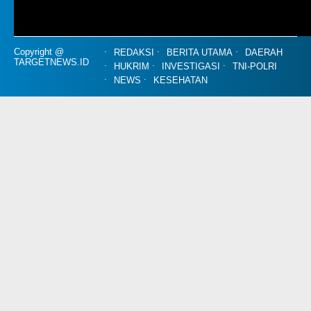
Copyright @
REDAKSI
BERITA UTAMA
DAERAH
TARGETNEWS.ID
HUKRIM
INVESTIGASI
TNI-POLRI
NEWS
KESEHATAN