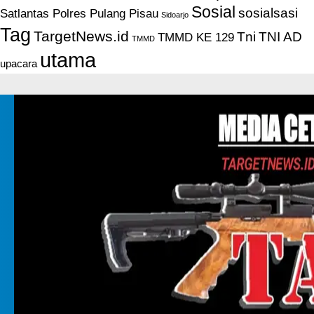
Sosial
sosialsasi
Satlantas Polres Pulang Pisau
Sidoarjo
Tag
TargetNews.id
Tni
TNI AD
TMMD KE 129
TMMD
utama
upacara