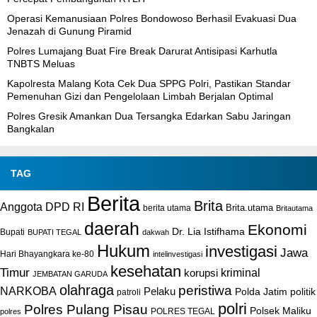
Operasi Kemanusiaan Polres Bondowoso Berhasil Evakuasi Dua
Jenazah di Gunung Piramid
Polres Lumajang Buat Fire Break Darurat Antisipasi Karhutla
TNBTS Meluas
Kapolresta Malang Kota Cek Dua SPPG Polri, Pastikan Standar
Pemenuhan Gizi dan Pengelolaan Limbah Berjalan Optimal
Polres Gresik Amankan Dua Tersangka Edarkan Sabu Jaringan
Bangkalan
TAG
Berita
Brita
Anggota DPD RI
Brita.utama
berita utama
Britautama
daerah
Ekonomi
Dr. Lia Istifhama
Bupati
BUPATI TEGAL
dakwah
Hukum
investigasi
Jawa
Hari Bhayangkara ke-80
intelinvestigasi
kesehatan
Timur
kriminal
korupsi
JEMBATAN GARUDA
olahraga
peristiwa
NARKOBA
Pelaku
Polda Jatim
politik
patroli
polri
Polres Pulang Pisau
Polsek Maliku
POLRES TEGAL
polres