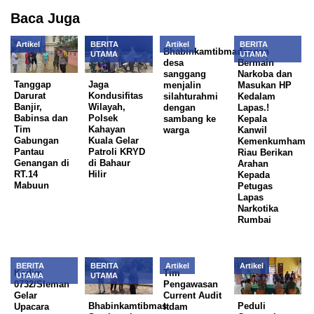
Baca Juga
Artikel
BERITA
Artikel
BERITA
Bhabinkamtibmas
Jangan
UTAMA
UTAMA
desa
Bermain
sanggang
Narkoba dan
Tanggap
Jaga
menjalin
Masukan HP
Darurat
Kondusifitas
silahturahmi
Kedalam
Banjir,
Wilayah,
dengan
Lapas.!
Babinsa dan
Polsek
sambang ke
Kepala
Tim
Kahayan
warga
Kanwil
Gabungan
Kuala Gelar
Kemenkumham
Pantau
Patroli KRYD
Riau Berikan
Genangan di
di Bahaur
Arahan
RT.14
Hilir
Kepada
Mabuun
Petugas
Lapas
Narkotika
Rumbai
BERITA
BERITA
Artikel
Artikel
Kodim
Tim
UTAMA
UTAMA
0732/Sleman
Pengawasan
Gelar
Current Audit
Bhabinkamtibmas
Peduli
Upacara
Itdam