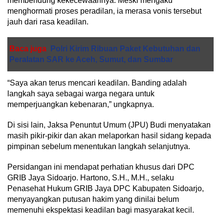
membendung kekecewaannya. Meski mengaku
menghormati proses peradilan, ia merasa vonis tersebut
jauh dari rasa keadilan.
Baca juga
Polri Kirim Ribuan Paket Kebutuhan dan
Peralatan SAR ke Aceh, Sumut, dan Sumbar
“Saya akan terus mencari keadilan. Banding adalah
langkah saya sebagai warga negara untuk
memperjuangkan kebenaran,” ungkapnya.
​Di sisi lain, Jaksa Penuntut Umum (JPU) Budi menyatakan
masih pikir-pikir dan akan melaporkan hasil sidang kepada
pimpinan sebelum menentukan langkah selanjutnya.
​Persidangan ini mendapat perhatian khusus dari DPC
GRIB Jaya Sidoarjo. Hartono, S.H., M.H., selaku
Penasehat Hukum GRIB Jaya DPC Kabupaten Sidoarjo,
menyayangkan putusan hakim yang dinilai belum
memenuhi ekspektasi keadilan bagi masyarakat kecil.