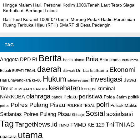
Hingga Malam Hari, Personel Kodim 1009/Tanah Laut Tetap Siaga
Karhutla di Berbagai Lokasi
Bati Tuud Koramil 1008-04/Tanta–Murung Pudak Hadiri Peresmian
Ruang Terbuka Hijau (RTH) SMaRT di Desa Padangin
TAG
Berita
Brita
Anggota DPD RI
Brita.utama
berita utama
Britautama
daerah
Ekonomi
Dr. Lia Istifhama
Bupati
BUPATI TEGAL
dakwah
Hukum
investigasi
Jawa
Hari Bhayangkara ke-80
intelinvestigasi
kesehatan
Timur
kriminal
korupsi
JEMBATAN GARUDA
olahraga
peristiwa
NARKOBA
Pelaku
Polda Jatim
politik
patroli
polri
Polres Pulang Pisau
Polsek Maliku
POLRES TEGAL
polres
Sosial
sosialsasi
Satlantas Polres Pulang Pisau
Sidoarjo
Tag
TargetNews.id
Tni
TNI AD
TMMD KE 129
TMMD
utama
upacara