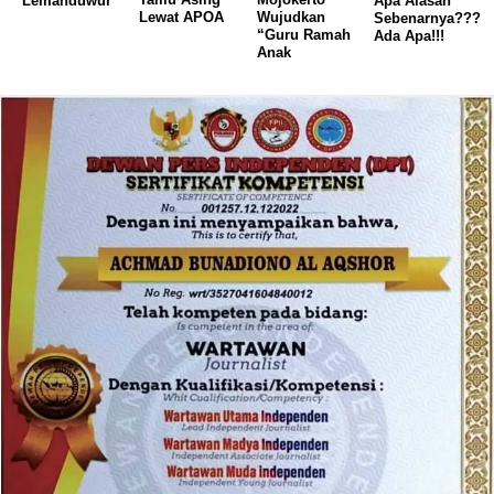
Lemahduwur
Apa Alasan
Lewat APOA
Wujudkan
Sebenarnya???
“Guru Ramah
Ada Apa!!!
Anak