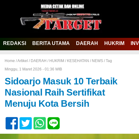
REDAKSI
BERITA UTAMA
DAERAH
HUKRIM
IN
Home /
Artikel
/
DAERAH
/
HUKRIM
/
KESEHATAN
/
NEWS
/
Tag
Minggu, 1 Maret 2026 - 01:36 WIB
Sidoarjo Masuk 10 Terbaik
Nasional Raih Sertifikat
Menuju Kota Bersih