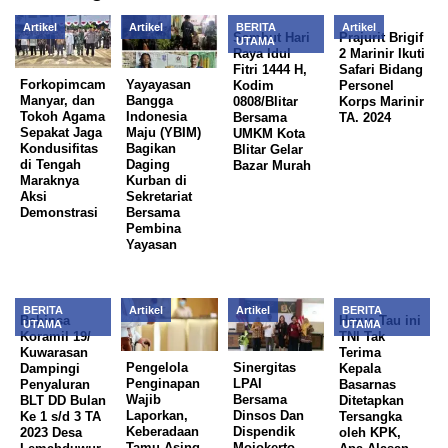
Artikel
Artikel
BERITA
Artikel
Sambut Hari
Prajurit Brigif
UTAMA
Raya Idul
2 Marinir Ikuti
Fitri 1444 H,
Safari Bidang
Forkopimcam
Yayayasan
Kodim
Personel
Manyar, dan
Bangga
0808/Blitar
Korps Marinir
Tokoh Agama
Indonesia
Bersama
TA. 2024
Sepakat Jaga
Maju (YBIM)
UMKM Kota
Kondusifitas
Bagikan
Blitar Gelar
di Tengah
Daging
Bazar Murah
Maraknya
Kurban di
Aksi
Sekretariat
Demonstrasi
Bersama
Pembina
Yayasan
BERITA
Artikel
Artikel
BERITA
Babinsa
Harus Tau ini
UTAMA
UTAMA
Koramil 19/
TNI Tak
Kuwarasan
Terima
Pengelola
Sinergitas
Dampingi
Kepala
Penginapan
LPAI
Penyaluran
Basarnas
Wajib
Bersama
BLT DD Bulan
Ditetapkan
Laporkan,
Dinsos Dan
Ke 1 s/d 3 TA
Tersangka
Keberadaan
Dispendik
2023 Desa
oleh KPK,
Tamu Asing
Mojokerto