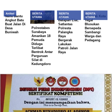
Artikel
BERITA
BERITA
BERITA
Naila Bantu
Cegah
Polisi di Kota
UTAMA
UTAMA
UTAMA
Angkut Batu
Balapan Liar,
Tegal
Buat Jalan Di
Satlantas
Blusukan
Polrestabes
Desa
Polresta
Bersepeda
Surabaya
Buniwah
Palangka
Sambangi
Amankan 18
Raya
Warga dan
Pemuda
Bergerak
Pedagang
Diduga
Lakukan
Terlibat
Patroli Jalan
Bentrok Antar
Raya
Perguruan
Silat di
Kedungdoro