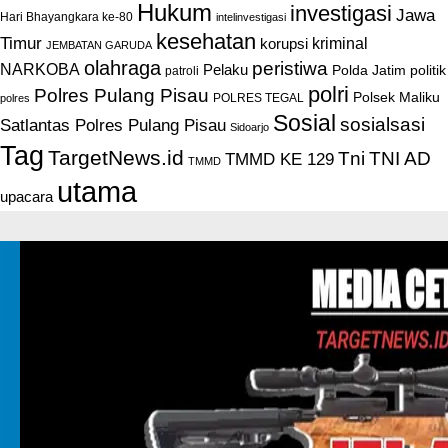
Hukum
investigasi
Jawa
Hari Bhayangkara ke-80
intelinvestigasi
kesehatan
Timur
kriminal
korupsi
JEMBATAN GARUDA
olahraga
peristiwa
NARKOBA
Pelaku
Polda Jatim
politik
patroli
polri
Polres Pulang Pisau
Polsek Maliku
POLRES TEGAL
polres
Sosial
sosialsasi
Satlantas Polres Pulang Pisau
Sidoarjo
Tag
TargetNews.id
Tni
TNI AD
TMMD KE 129
TMMD
utama
upacara