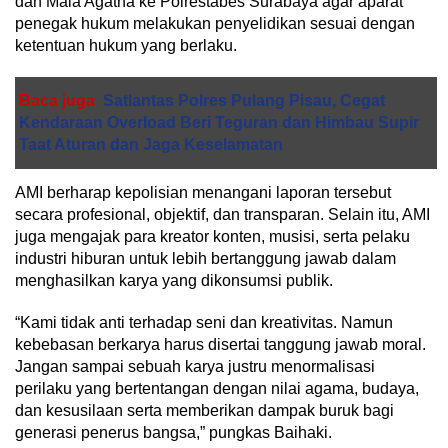
dan Mala Agatha ke Polrestabes Surabaya agar aparat
penegak hukum melakukan penyelidikan sesuai dengan
ketentuan hukum yang berlaku.
Baca juga
Satlantas Polres Pulang Pisau, Cegat
Kendaraan Overload Beri Teguran dan Himbau Supir
Taat Aturan dan Jaga Keselamatan
AMI berharap kepolisian menangani laporan tersebut
secara profesional, objektif, dan transparan. Selain itu, AMI
juga mengajak para kreator konten, musisi, serta pelaku
industri hiburan untuk lebih bertanggung jawab dalam
menghasilkan karya yang dikonsumsi publik.
“Kami tidak anti terhadap seni dan kreativitas. Namun
kebebasan berkarya harus disertai tanggung jawab moral.
Jangan sampai sebuah karya justru menormalisasi
perilaku yang bertentangan dengan nilai agama, budaya,
dan kesusilaan serta memberikan dampak buruk bagi
generasi penerus bangsa,” pungkas Baihaki.