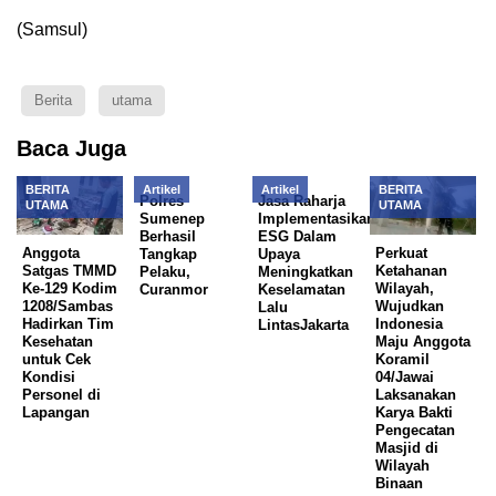
(Samsul)
Berita
utama
Baca Juga
BERITA
Artikel
Artikel
BERITA
Polres
Jasa Raharja
UTAMA
UTAMA
Sumenep
Implementasikan
Berhasil
ESG Dalam
Anggota
Perkuat
Tangkap
Upaya
Satgas TMMD
Ketahanan
Pelaku,
Meningkatkan
Ke-129 Kodim
Wilayah,
Curanmor
Keselamatan
1208/Sambas
Wujudkan
Lalu
Hadirkan Tim
Indonesia
LintasJakarta
Kesehatan
Maju Anggota
untuk Cek
Koramil
Kondisi
04/Jawai
Personel di
Laksanakan
Lapangan
Karya Bakti
Pengecatan
Masjid di
Wilayah
Binaan