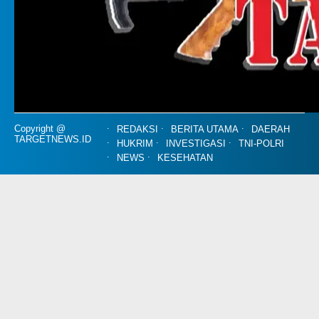
Copyright @
REDAKSI
BERITA UTAMA
DAERAH
TARGETNEWS.ID
HUKRIM
INVESTIGASI
TNI-POLRI
NEWS
KESEHATAN