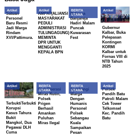
Artikel
Artikel
BERITA
Artikel
Satuan
AMPAT(ALIANSI
Babinsa
UTAMA
Personel
MASYARAKAT
Banjareja
Baru Resmi
PEDULI
Hadiri Malam
Gubernur
Jadi Warga
ADMINISTRASI
Puncak
Kalbar, Buka
Rindam
TULUNGAGUNG)
Kuwarasan
Pelepasan
XVI/Pattimura.
MEMINTA
Fest
Kontingen
DPR UNTUK
KORMI
MENGGANTI
Kalbar untuk
KEPALA BPN
Fornas VIII di
NTB Tahun
2025
Artikel
BERITA
BERITA
Artikel
Giat Operasi
Sambangi
Polsek
UTAMA
UTAMA
Miras Rutin,
Warga
Pandih Batu
Polsek
Dengan
Patroli Malam
TerbuktiTerbukti
Prigen
Humanis
Cek Tower
Korupsi
Berhasil
Personel
Telkomsel
Kasus Tahura
Amankan
Polsek
Kec. Pandih
Bukit
Puluhan
Sebangau
Batu
Mangkol, Dua
Miras Ilegal
Kuala
Pegawai DLH
Sampaikan
Cuma
Pesan