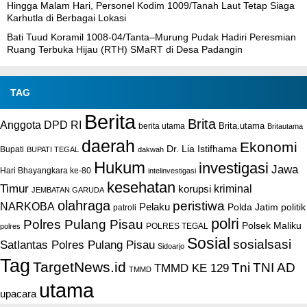
Hingga Malam Hari, Personel Kodim 1009/Tanah Laut Tetap Siaga
Karhutla di Berbagai Lokasi
Bati Tuud Koramil 1008-04/Tanta–Murung Pudak Hadiri Peresmian
Ruang Terbuka Hijau (RTH) SMaRT di Desa Padangin
TAG
Berita
Brita
Anggota DPD RI
Brita.utama
berita utama
Britautama
daerah
Ekonomi
Dr. Lia Istifhama
Bupati
BUPATI TEGAL
dakwah
Hukum
investigasi
Jawa
Hari Bhayangkara ke-80
intelinvestigasi
kesehatan
Timur
kriminal
korupsi
JEMBATAN GARUDA
olahraga
peristiwa
NARKOBA
Pelaku
Polda Jatim
politik
patroli
polri
Polres Pulang Pisau
Polsek Maliku
POLRES TEGAL
polres
Sosial
sosialsasi
Satlantas Polres Pulang Pisau
Sidoarjo
Tag
TargetNews.id
Tni
TNI AD
TMMD KE 129
TMMD
utama
upacara